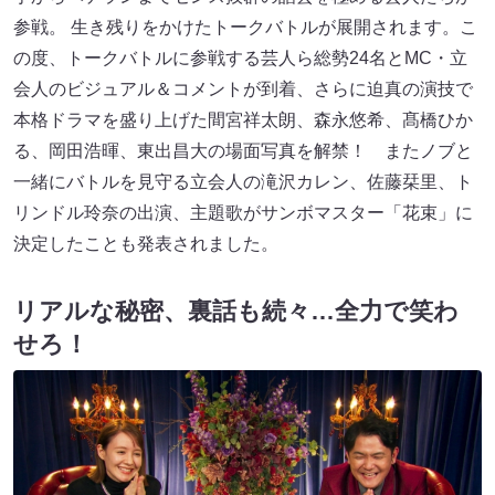
参戦。 生き残りをかけたトークバトルが展開されます。こ
の度、トークバトルに参戦する芸人ら総勢24名とMC・立
会人のビジュアル＆コメントが到着、さらに迫真の演技で
本格ドラマを盛り上げた間宮祥太朗、森永悠希、髙橋ひか
る、岡田浩暉、東出昌大の場面写真を解禁！ またノブと
一緒にバトルを見守る立会人の滝沢カレン、佐藤栞里、ト
リンドル玲奈の出演、主題歌がサンボマスター「花束」に
決定したことも発表されました。
リアルな秘密、裏話も続々…全力で笑わ
せろ！