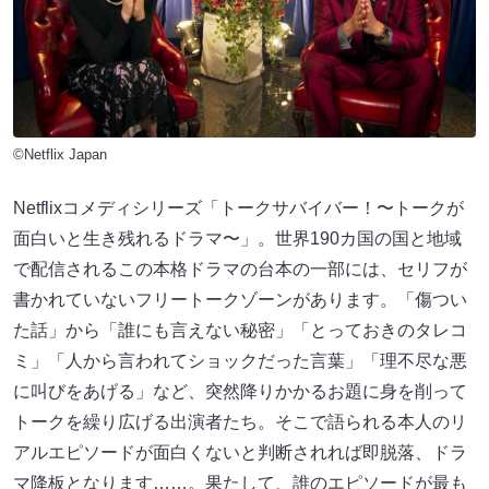
©Netflix Japan
Netflixコメディシリーズ「トークサバイバー！〜トークが
面白いと生き残れるドラマ〜」。世界190カ国の国と地域
で配信されるこの本格ドラマの台本の一部には、セリフが
書かれていないフリートークゾーンがあります。「傷つい
た話」から「誰にも言えない秘密」「とっておきのタレコ
ミ」「人から言われてショックだった言葉」「理不尽な悪
に叫びをあげる」など、突然降りかかるお題に身を削って
トークを繰り広げる出演者たち。そこで語られる本人のリ
アルエピソードが面白くないと判断されれば即脱落、ドラ
マ降板となります……。果たして、誰のエピソードが最も