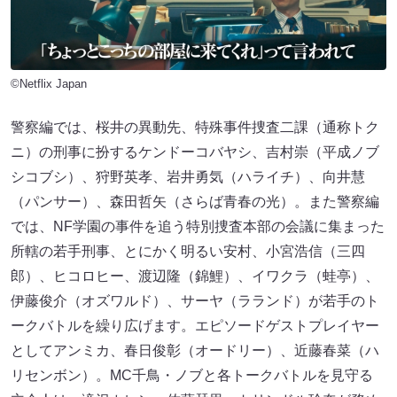
©Netflix Japan
警察編では、桜井の異動先、特殊事件捜査二課（通称トク
ニ）の刑事に扮するケンドーコバヤシ、吉村崇（平成ノブ
シコブシ）、狩野英孝、岩井勇気（ハライチ）、向井慧
（パンサー）、森田哲矢（さらば青春の光）。また警察編
では、NF学園の事件を追う特別捜査本部の会議に集まった
所轄の若手刑事、とにかく明るい安村、小宮浩信（三四
郎）、ヒコロヒー、渡辺隆（錦鯉）、イワクラ（蛙亭）、
伊藤俊介（オズワルド）、サーヤ（ラランド）が若手のト
ークバトルを繰り広げます。エピソードゲストプレイヤー
としてアンミカ、春日俊彰（オードリー）、近藤春菜（ハ
リセンボン）。MC千鳥・ノブと各トークバトルを見守る