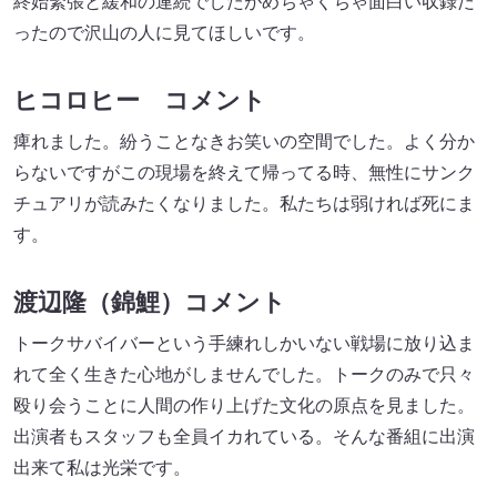
終始緊張と緩和の連続でしたがめちゃくちゃ面白い収録だ
ったので沢山の人に見てほしいです。
ヒコロヒー コメント
痺れました。紛うことなきお笑いの空間でした。よく分か
らないですがこの現場を終えて帰ってる時、無性にサンク
チュアリが読みたくなりました。私たちは弱ければ死にま
す。
渡辺隆（錦鯉）コメント
トークサバイバーという手練れしかいない戦場に放り込ま
れて全く生きた心地がしませんでした。トークのみで只々
殴り会うことに人間の作り上げた文化の原点を見ました。
出演者もスタッフも全員イカれている。そんな番組に出演
出来て私は光栄です。