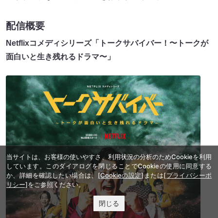
配信概要
Netflixコメディシリーズ「トークサバイバー！〜トークが
面白いと生き残れるドラマ〜」
当サイトは、お客様の使いやすさ、利用状況の分析のためCookieを利用
しています。このダイアログを閉じることでCookieの使用に同意する
か、詳細を確認したい場合は、
[Cookieの設定]
または
[プライバシーポ
リシー]
をご参照ください。
閉じる