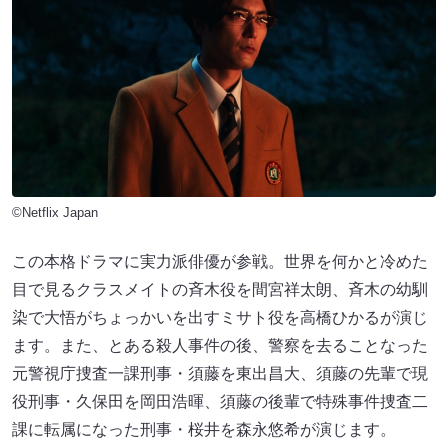
©Netflix Japan
この本格ドラマに実力派俳優が参戦。世界を何かと冷めた
目で見るクラスメイトの斉木役を間宮祥太朗、斉木の幼馴
染で大悟がちょっかいを出すミサト役を高橋ひかるが演じ
ます。また、とある殺人事件の後、警察を去ることなった
元警視庁捜査一課刑事・須藤を東出昌大、須藤の先輩で現
役刑事・久保田を岡田浩暉、須藤の後輩で特殊事件捜査二
課に転属になった刑事・桜井を森永悠希が演じます。