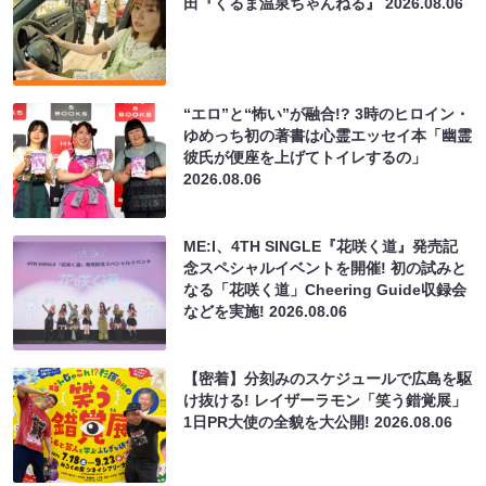
田『くるま温泉ちゃんねる』
2026.08.06
“エロ”と“怖い”が融合!? 3時のヒロイン・
ゆめっち初の著書は心霊エッセイ本「幽霊
彼氏が便座を上げてトイレするの」
2026.08.06
ME:I、4TH SINGLE『花咲く道』発売記
念スペシャルイベントを開催! 初の試みと
なる「花咲く道」Cheering Guide収録会
などを実施!
2026.08.06
【密着】分刻みのスケジュールで広島を駆
け抜ける! レイザーラモン「笑う錯覚展」
1日PR大使の全貌を大公開!
2026.08.06