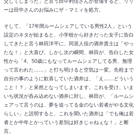
交してしまった」と言う田中利佳さんが登場すると、リリ
ーは田中さんのお悩みにザ・マミィを処方。
そして、「17年間ルームシェアしている男性2人」という
設定のネタが始まると、小学校から好きだった女子に告白
してきたと言う林田洋平に、同居人役の酒井貴士は「やっ
たな！」と大喜び。しかし次の瞬間、林田が、告白した女
性から「4、50歳にもなってルームシェアしてる男、無理
って言われた……」と打ち明けると空気は一変。先程まで
自分の事のように歓喜していた酒井は、「え……どういう
こと！？」と呆然となってしまいます。これを受け、いま
いち状況が呑み込めない酒井に対し、林田が、「ルームシ
ェアって言うのは、夢を追ってる金のない若者がやる文化
らしい」と説明すると、これを聞いた酒井は「でも俺は若
者とか中年とかっていう差別は好きじゃねぇな！」と断
言。