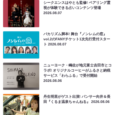
シークエンスはやとも監修! ペアリング霊
視が体験できる占いコンテンツ登場
2026.08.07
バカリズム脚本! 舞台『ノンレムの窓』
vol.2のFANYチケット1次先行受付スター
ト
2026.08.07
ニューヨーク・嶋佐が地元富士吉田市とコ
ラボ! オリジナルコーヒーがふるさと納税
サービス「わらふる」で受付開始
2026.08.06
丹生明里がゲスト出演! パンサー向井＆長
田『くるま温泉ちゃんねる』
2026.08.06