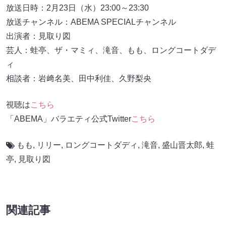
放送日時：2月23日（水）23:00～23:30
放送チャンネル：ABEMA SPECIALチャンネル
出演者：見取り図
芸人：蛙亭、ザ・マミィ、滝音、もも、ロングコートダデ
ィ
相談者：岩﨑名美、田中利佳、久野梨央
視聴は
こちら
「ABEMA」バラエティ公式Twitter
こちら
もも
,
リリー
,
ロングコートダディ
,
滝音
,
盛山晋太郎
,
蛙
亭
,
見取り図
関連記事