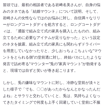
冒頭では、最初の相談者である岩﨑名美さんが、自身の悩
みのタネである「結婚マウント」について説明。そして、
岩崎さんの女性ならではのお悩みに対し、自信満々なリリ
ーがロングコートダディを処方すると、ロングコートダデ
ィは、「通販で組み立て式の家具を購入したものの、組み
立てるために必要なアイテムが足りなかった」という設定
のネタを披露。組み立て式の家具にも関わらずドライバー
を用意していなかったりと、少しおっちょこちょいな“マウ
ントをとられる側”の堂前透に対し、終始バカにしたような
発言で詰め寄る“マウンター”兎の“家具マウント”が勃発する
と、現場では自ずと笑いが巻き起こります。
しかし、兎の嫌味なマウントに対し、冷静な堂前が淡々と
した様子で「でも、〇〇があったからなんとかなったんだ
よね」とサラリと交わしていくと、兎は、気持ちよくなっ
てきたタイミングで何度も上手く回避していく堂前に不服