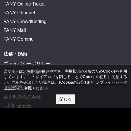
FANY Online Ticket
FANY Channel
FANY Crowdfunding
FANY Mall
FANY Commu
法務・規約
プライバシーポリシー
当サイトは、お客様の使いやすさ、利用状況の分析のためCookieを利用
反社会的勢力排除宣言
しています。このダイアログを閉じることでCookieの使用に同意する
か、詳細を確認したい場合は、
[Cookieの設定]
または
[プライバシーポ
会社情報
リシー]
をご参照ください。
吉本興業株式会社
閉じる
お問い合わせ
その他
よしもとニュースセンターアーカイブ