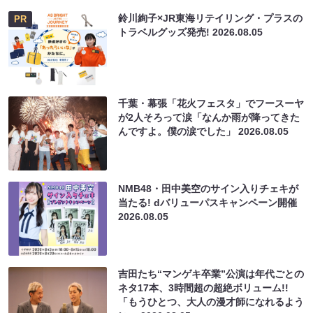
鈴川絢子×JR東海リテイリング・プラスの
PR
トラベルグッズ発売!
2026.08.05
千葉・幕張「花火フェスタ」でフースーヤ
が2人そろって涙「なんか雨が降ってきた
んですよ。僕の涙でした」
2026.08.05
NMB48・田中美空のサイン入りチェキが
当たる! dバリューパスキャンペーン開催
2026.08.05
吉田たち“マンゲキ卒業”公演は年代ごとの
ネタ17本、3時間超の超絶ボリューム!!
「もうひとつ、大人の漫才師になれるよう