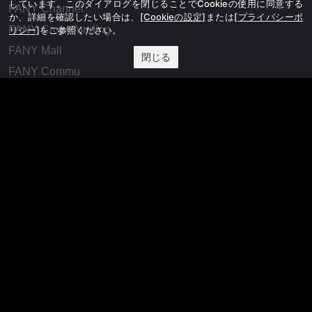
しています。このダイアログを閉じることでCookieの使用に同意する
FANY Channel
か、詳細を確認したい場合は、
[Cookieの設定]
または
[プライバシーポ
FANY Crowdfunding
リシー]
をご参照ください。
FANY Mall
閉じる
FANY Commu
法務・規約
プライバシーポリシー
反社会的勢力排除宣言
会社情報
吉本興業株式会社
お問い合わせ
その他
よしもとニュースセンターアーカイブ