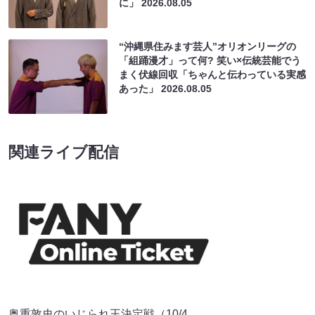
に」
2026.08.05
“沖縄県住みます芸人”オリオンリーグの
「組踊漫才」って何? 笑い×伝統芸能でう
まく伏線回収「ちゃんと伝わっている実感
あった」
2026.08.05
関連ライブ配信
奥重敦史のいじられ王決定戦（10/4