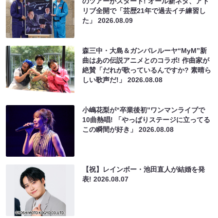
のツアーがスタート! オール新ネタ、アド
リブ全開で「芸歴21年で過去イチ練習し
た」
2026.08.09
森三中・大島＆ガンバレルーヤ“MyM”新
曲はあの伝説アニメとのコラボ! 作曲家が
絶賛「だれが歌っているんですか? 素晴ら
しい歌声だ!」
2026.08.08
小嶋花梨が“卒業後初”ワンマンライブで
10曲熱唱! 「やっぱりステージに立ってる
この瞬間が好き」
2026.08.08
【祝】レインボー・池田直人が結婚を発
表!
2026.08.07