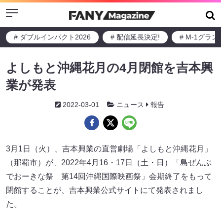
Menu
# ダブルインパクト2026
# 配信延長決定!
# M-1グラ
よしもと沖縄花月の4月閉館を吉本興
業が発表
2022-03-01
ニュース
報告
3月1日（火）、吉本興業の直営劇場「よしもと沖縄花月」
（那覇市）が、2022年4月16・17日（土・日）「島ぜんぶ
でおーきな祭 第14回沖縄国際映画祭」会期終了をもって
閉館することが、吉本興業公式サイトにて発表されまし
た。