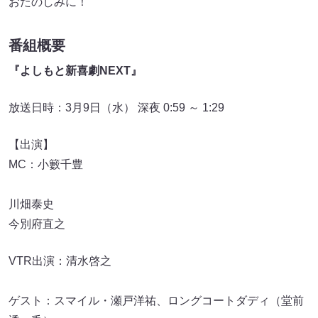
おたのしみに！
番組概要
『よしもと新喜劇NEXT』
放送日時：3月9日（水） 深夜 0:59 ～ 1:29
【出演】
MC：小籔千豊
川畑泰史
今別府直之
VTR出演：清水啓之
ゲスト：スマイル・瀬戸洋祐、ロングコートダディ（堂前