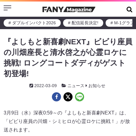
Menu
# ダブルインパクト2026
# 配信延長決定!
# M-1グラ
『よしもと新喜劇NEXT』ビビり座員
の川畑座長と清水啓之が心霊ロケに
挑戦! ロングコートダディがゲスト
初登場!
2022-03-09
ニュース
お知らせ
3月9日（水）深夜0:59～の『よしもと新喜劇NEXT』は、
「ビビり座員の川畑・シミヒロが心霊ロケに挑戦！」が放
送されます。