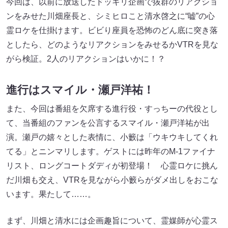
今回は、以前に放送したドッキリ企画で抜群のリアクショ
ンをみせた川畑座長と、シミヒロこと清水啓之に“嘘”の心
霊ロケを仕掛けます。ビビり座員を恐怖のどん底に突き落
としたら、どのようなリアクションをみせるかVTRを見な
がら検証。2人のリアクションはいかに！？
進行はスマイル・瀬戸洋祐！
また、今回は番組を欠席する進行役・すっちーの代役とし
て、当番組のファンを公言するスマイル・瀬戸洋祐が出
演。瀬戸の嬉々とした表情に、小籔は「ウキウキしてくれ
てる」とニンマリします。ゲストには昨年のM-1ファイナ
リスト、ロングコートダディが初登場！ 心霊ロケに挑ん
だ川畑も交え、VTRを見ながら小籔らがダメ出しをおこな
います。果たして……。
まず、川畑と清水には企画趣旨について、霊媒師が心霊ス