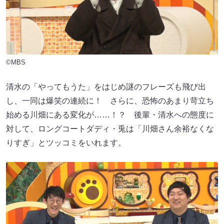
©MBS
清水の「やってもうた」をはじめ謎のフレーズも飛び出
し、一同は爆笑の連続に！ さらに、恐怖のあまり苛立ち
始める川畑にある変化が……！？ 後輩・清水への態度に
対して、ロングコートダディ・兎は「川畑さん余裕なくな
りすぎ」とツッコミをいれます。