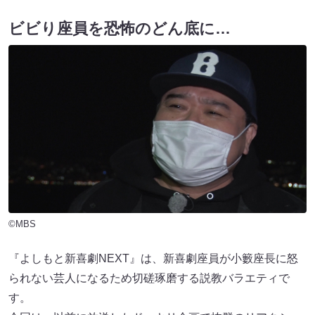
ビビり座員を恐怖のどん底に…
©MBS
『よしもと新喜劇NEXT』は、新喜劇座員が小籔座長に怒
られない芸人になるため切磋琢磨する説教バラエティで
す。