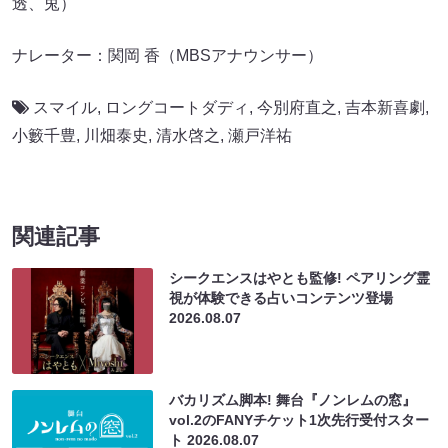
透、兎）
ナレーター：関岡 香（MBSアナウンサー）
スマイル
,
ロングコートダディ
,
今別府直之
,
吉本新喜劇
,
小籔千豊
,
川畑泰史
,
清水啓之
,
瀬戸洋祐
関連記事
シークエンスはやとも監修! ペアリング霊
視が体験できる占いコンテンツ登場
2026.08.07
バカリズム脚本! 舞台『ノンレムの窓』
vol.2のFANYチケット1次先行受付スター
ト
2026.08.07