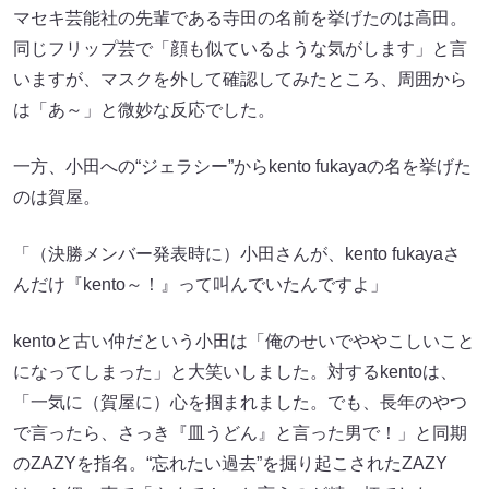
マセキ芸能社の先輩である寺田の名前を挙げたのは高田。
同じフリップ芸で「顔も似ているような気がします」と言
いますが、マスクを外して確認してみたところ、周囲から
は「あ～」と微妙な反応でした。
一方、小田への“ジェラシー”からkento fukayaの名を挙げた
のは賀屋。
「（決勝メンバー発表時に）小田さんが、kento fukayaさ
んだけ『kento～！』って叫んでいたんですよ」
kentoと古い仲だという小田は「俺のせいでややこしいこと
になってしまった」と大笑いしました。対するkentoは、
「一気に（賀屋に）心を掴まれました。でも、長年のやつ
で言ったら、さっき『皿うどん』と言った男で！」と同期
のZAZYを指名。“忘れたい過去”を掘り起こされたZAZY