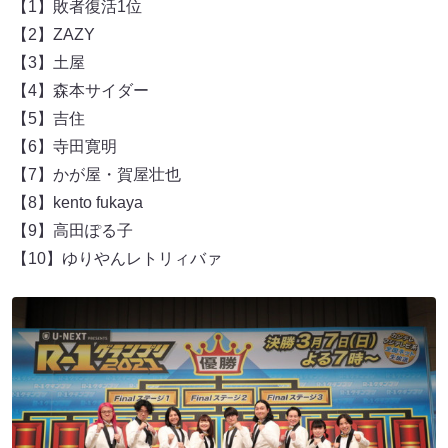
【1】敗者復活1位
【2】ZAZY
【3】土屋
【4】森本サイダー
【5】吉住
【6】寺田寛明
【7】かが屋・賀屋壮也
【8】kento fukaya
【9】高田ぽる子
【10】ゆりやんレトリィバァ