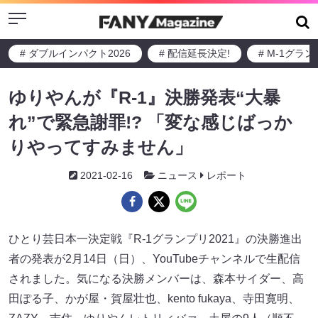
Menu
# ダブルインパクト2026
# 配信延長決定!
# M-1グラ
ゆりやんが『R-1』決勝発表“大暴
れ”で緊急謝罪!? 「変な感じばっか
りやってすみません」
2021-02-16
ニュース
レポート
ひとり芸日本一決定戦『R-1グランプリ2021』の決勝進出
者の発表が2月14日（日）、YouTubeチャンネルで生配信
されました。気になる決勝メンバーは、森本サイダー、高
田ぽる子、かが屋・賀屋壮也、kento fukaya、寺田寛明、