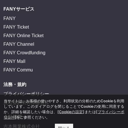
FANYサービス
FANY
FANY Ticket
FANY Online Ticket
FANY Channel
FANY Crowdfunding
FANY Mall
FANY Commu
法務・規約
プライバシーポリシー
当サイトは、お客様の使いやすさ、利用状況の分析のためCookieを利用
反社会的勢力排除宣言
しています。このダイアログを閉じることでCookieの使用に同意する
か、詳細を確認したい場合は、
[Cookieの設定]
または
[プライバシーポ
会社情報
リシー]
をご参照ください。
吉本興業株式会社