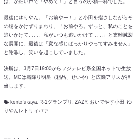
は、か細い声で「やめて！」と言うのが精一杯でした。
最後にゆりやん。「お前やー！」と小田を指さしながらそ
の場をかけずりまわり、「お前やろ。ずっと、私のことを
追いかけて……。私がいつも追いかけて……」と支離滅裂
な展開に。最後は「変な感じばっかりやってすみません」
と謝罪し、笑いを起こしていました。
決勝は、3月7日19:00からフジテレビ系全国ネットで生放
送。MCは霜降り明星（粗品、せいや）と広瀬アリスが担
当します。
kentofukaya
,
R-1グランプリ
,
ZAZY
,
おいでやす小田
,
ゆ
りやんレトリィバァ