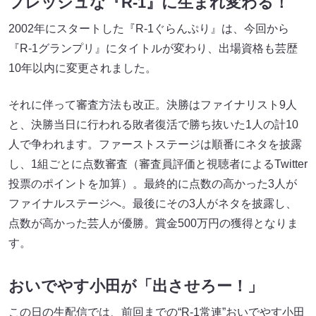
フレッシュな『R-1』に生まれ変わる！
2002年にスタートした『R-1ぐらんぷり』は、今回から
『R-1グランプリ』にタイトルが変わり、出場資格も芸歴
10年以内に変更されました。
それに伴って審査方法も改正。決勝はファイナリスト9人
と、決勝当日に行われる敗者復活で勝ち抜いた1人の計10
人で争われます。ファーストステージは順番にネタを披露
し、1組ごとに点数審査（審査員評価と視聴者によるTwitter
投票のポイントを加算）。最終的に点数の高かった3人が
ファイナルステージへ。最後にその3人がネタを披露し、
点数が高かった芸人が優勝。賞金500万円の獲得となりま
す。
おいでやす小田が「出させろー！」
この日の生配信では、前回までの“R-1常連”おいでやす小田