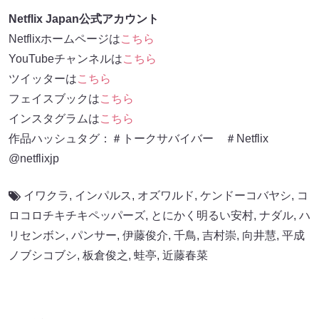
Netflix Japan公式アカウント
Netflixホームページは
こちら
YouTubeチャンネルは
こちら
ツイッターは
こちら
フェイスブックは
こちら
インスタグラムは
こちら
作品ハッシュタグ：＃トークサバイバー ＃Netflix
@netflixjp
イワクラ
,
インパルス
,
オズワルド
,
ケンドーコバヤシ
,
コ
ロコロチキチキペッパーズ
,
とにかく明るい安村
,
ナダル
,
ハ
リセンボン
,
パンサー
,
伊藤俊介
,
千鳥
,
吉村崇
,
向井慧
,
平成
ノブシコブシ
,
板倉俊之
,
蛙亭
,
近藤春菜