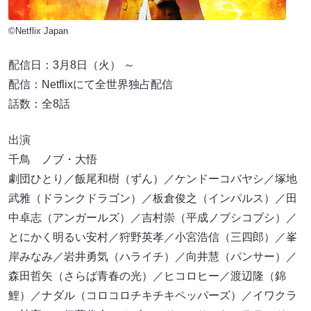
©Netflix Japan
配信日：3月8日（火） ～
配信：Netflixにて全世界独占配信
話数：全8話
出演
千鳥 ノブ・大悟
劇団ひとり／飯尾和樹（ずん）／ケンドーコバヤシ／塚地
武雅（ドランクドラゴン）／板倉俊之（インパルス）／田
中卓志（アンガールズ）／吉村崇（平成ノブシコブシ）／
とにかく明るい安村／狩野英孝／小宮浩信（三四郎）／峯
岸みなみ／岩井勇気（ハライチ）／向井慧（パンサー）／
森田哲矢（さらば青春の光）／ヒコロヒー／渡辺隆（錦
鯉）／ナダル（コロコロチキチキペッパーズ）／イワクラ