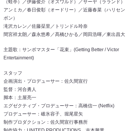
（蛙亭）／伊藤俊介（オズワルド）／サーヤ（ラランド）
アンミカ／春日俊彰（オードリー）／近藤春菜（ハリセン
ボン）
滝沢カレン／佐藤栞里／トリンドル玲奈
間宮祥太朗／森永悠希／髙橋ひかる／岡田浩暉／東出昌大
主題歌：サンボマスター「花束」(Getting Better / Victor
Entertainment)
スタッフ
企画演出・プロデューサー：佐久間宣行
監督：河合勇人
脚本：土屋亮一
エグゼクティブ・プロデューサー：高橋信一 (Netflix)
プロデューサー：碓氷容子、堀尾星矢
制作プロダクション：佐久間宣行事務所
制作協力：UNITED PRODUCTIONS、吉本興業