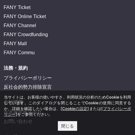
FANY Ticket
FANY Online Ticket
FANY Channel
FANY Crowdfunding
FANY Mall
FANY Commu
法務・規約
プライバシーポリシー
反社会的勢力排除宣言
当サイトは、お客様の使いやすさ、利用状況の分析のためCookieを利用
会社情報
しています。このダイアログを閉じることでCookieの使用に同意する
か、詳細を確認したい場合は、
[Cookieの設定]
または
[プライバシーポ
吉本興業株式会社
リシー]
をご参照ください。
お問い合わせ
閉じる