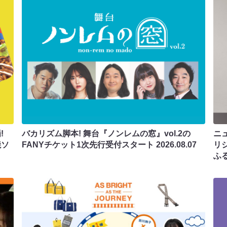
!
バカリズム脚本! 舞台『ノンレムの窓』vol.2の
ニ
焼ソ
FANYチケット1次先行受付スタート
2026.08.07
リ
ふ