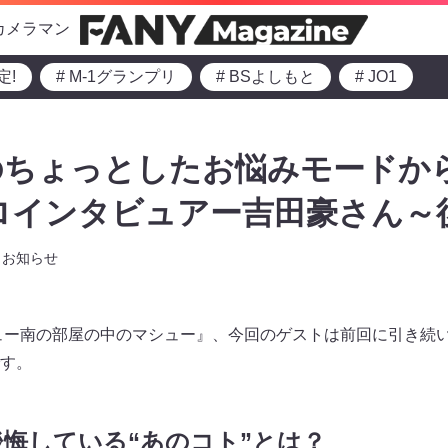
カメラマン
定!
# M-1グランプリ
# BSよしもと
# JO1
のちょっとしたお悩みモードか
プロインタビュアー吉田豪さん～
お知らせ
thewマシュー南の部屋の中のマシュー』、今回のゲストは前回に引き
す。
悔している“あのコト”とは？