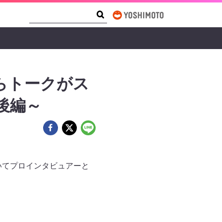
Search Form
Search
らトークがス
後編～
続いてプロインタビュアーと