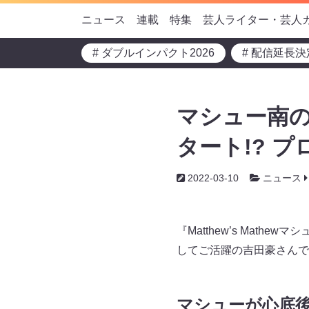
ニュース
連載
特集
芸人ライター・芸人
# ダブルインパクト2026
# 配信延長決
マシュー南
タート!? 
2022-03-10
ニュース
『Matthew’s Ma
してご活躍の吉田豪さんで
マシューが心底後