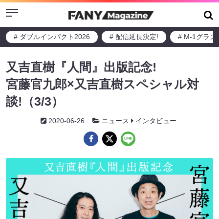
Menu
# ダブルインパクト2026
# 配信延長決定!
# M-1グラ
又吉直樹『人間』出版記念!
宮藤官九郎×又吉直樹スペシャル対
談!（3/3）
2020-06-26
ニュース
インタビュー