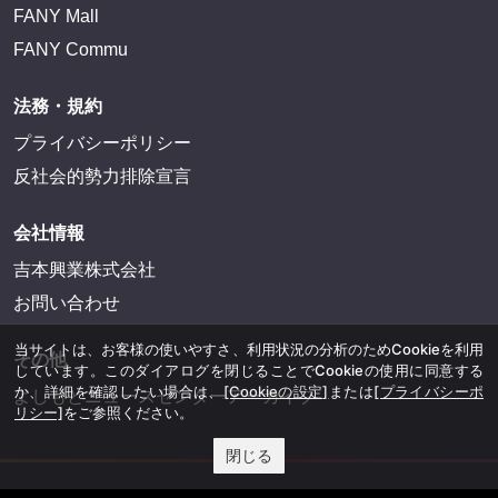
FANY Mall
FANY Commu
法務・規約
プライバシーポリシー
反社会的勢力排除宣言
会社情報
吉本興業株式会社
お問い合わせ
当サイトは、お客様の使いやすさ、利用状況の分析のためCookieを利用
その他
しています。このダイアログを閉じることでCookieの使用に同意する
か、詳細を確認したい場合は、
[Cookieの設定]
または
[プライバシーポ
よしもとニュースセンターアーカイブ
リシー]
をご参照ください。
閉じる
©YOSHIMOTO KOGYO, All Rights Reserved.