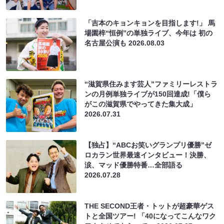
「吉本のキョンキョンを目指します!」 馬
場園梓“恒例”の単独ライブ、今年は 初の
名古屋公演も
2026.08.03
“滋賀県住みます芸人”ファミリーレストラ
ンの月例単独ライブが150回達成!「僕ら
がこの滋賀県でやってきた集大成」
2026.07.31
【独占】“ABCお笑いグランプリ優勝”ゼ
ロカラン世界最速インタビュー！決勝、
涙、マッド優勝特番…全部語る
2026.07.28
THE SECOND王者・トットが超豪華ゲス
トと全国ツアー! 「40になってこんなワク