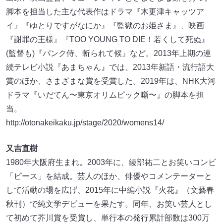
脚本を担当した主な代表作はドラマ『木更津キャッツア
イ』『ゆとりですがなにか』『監獄のお姫さま』、映画
『謝罪の王様』『TOO YOUNG TO DIE！若くして死ぬ』
(監督も)『パンク侍、斬られて候』など。2013年上期の連
続テレビ小説『あまちゃん』では、2013年新語・流行語大
賞のほか、さまざまな賞を受賞した。2019年は、NHK大河
ドラマ『いだてん〜東京オリムピック噺〜』の脚本を担
当。
http://otonakeikaku.jp/stage/2020/womens14/
又吉直樹
1980年大阪府生まれ。2003年に、綾部祐二とお笑いコンビ
「ピース」を結成。芸人のほか、俳優やコメンテーターと
して活動の場を広げ、2015年に中編小説『火花』（文藝春
秋刊）で純文学デビューを果たす。同年、お笑い芸人とし
て初めて芥川賞を受賞し、単行本の発行累計部数は300万