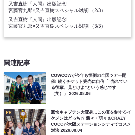
又吉直樹『人間』出版記念!
宮藤官九郎×又吉直樹スペシャル対談!（2/3）
又吉直樹『人間』出版記念!
宮藤官九郎×又吉直樹スペシャル対談!（3/3）
関連記事
COWCOWが今年も恒例の全国ツアー開
催! 続くチケット完売に自信「“売れてい
る後輩、見とけよ”という感じです
（笑）」
2026.08.06
豪快キャプテン大変身…この夏を制するイ
PR
ケメンはどっち!? 爛々・萌々＆CRAZY
COCOが大阪ステーションシティでコスメ
対決
2026.08.04