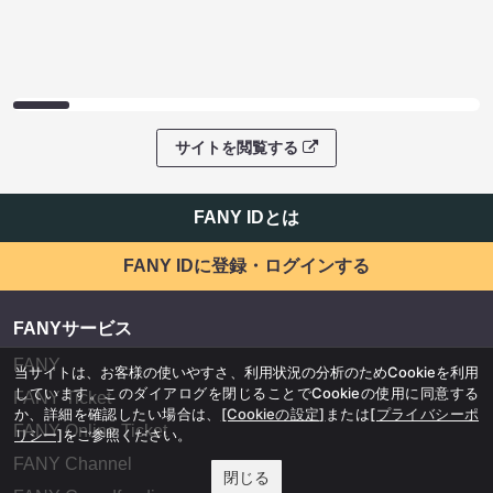
サイトを閲覧する
FANY IDとは
FANY IDに登録・ログインする
FANYサービス
FANY
当サイトは、お客様の使いやすさ、利用状況の分析のためCookieを利用
しています。このダイアログを閉じることでCookieの使用に同意する
FANY Ticket
か、詳細を確認したい場合は、
[Cookieの設定]
または
[プライバシーポ
FANY Online Ticket
リシー]
をご参照ください。
FANY Channel
閉じる