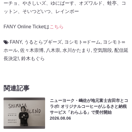
ーチョ、やさしいズ、ゆにばーす、オズワルド、蛙亭、コ
ットン、そいつどいつ、レインボー
FANY Online Ticketは
こちら
FANY
,
うるとらブギーズ
,
ヨシモト∞ドーム
,
ヨシモト∞
ホール
,
佐々木崇博
,
八木崇
,
水川かたまり
,
空気階段
,
配信延
長決定!
,
鈴木もぐら
関連記事
ニューヨーク・嶋佐が地元富士吉田市とコ
ラボ! オリジナルコーヒーがふるさと納税
サービス「わらふる」で受付開始
2026.08.06