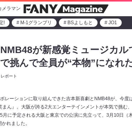
カメラマン
定!
# M-1グランプリ
# BSよしもと
# JO1
NMB48が新感覚ミュージカルで
で挑んで全員が“本物”になれ
レポート
ボレーションに取り組んできた吉本新喜劇とNMB48が、今度
 笑まん』。大阪が誇る2大エンターテインメントが本気で挑む
5月に予定される大阪と東京での公演に先立って、3月10日（
開かれました。