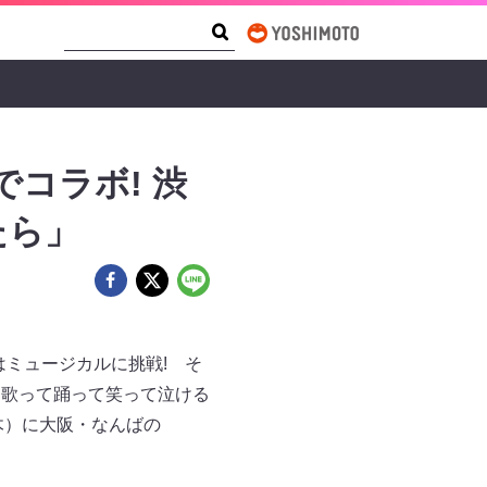
Search Form
Search
コラボ! 渋
たら」
はミュージカルに挑戦! そ
、歌って踊って笑って泣ける
木）に大阪・なんばの