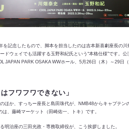
周年を記念したもので、脚本を担当したのは吉本新喜劇座長の川
ードウェイでも活躍する玉野和紀氏という“本格仕様”です。公演
L JAPAN PARK OSAKA WWホール、5月26日（木）～2
りはフワフワできない」
のほか、すっちー座長と島田珠代が、NMB48からキャプテン
のは、藤崎マーケット（田崎佑一、トキ）です。
る明治座の三田光政・専務取締役が、こう挨拶しました。