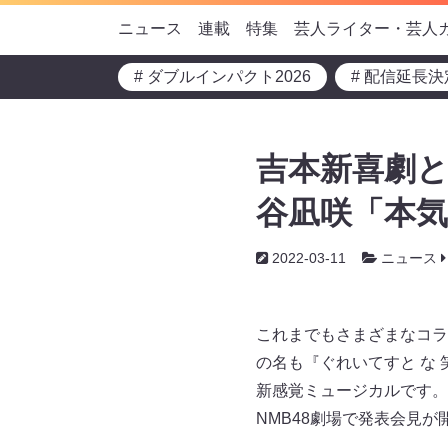
ニュース
連載
特集
芸人ライター・芸人
# ダブルインパクト2026
# 配信延長決
吉本新喜劇と
谷凪咲「本気
2022-03-11
ニュース
これまでもさまざまなコラ
の名も『ぐれいてすと な
新感覚ミュージカルです。
NMB48劇場で発表会見が