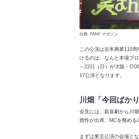
出典:
FANY マガジン
この公演は吉本興業110
けるのは、なんと本場ブロ
～22日（日）が大阪・COO
17公演となります。
川畑「今回ばか
会見には、新喜劇から川畑
西怜が出席。MCを務める
まずは東京公演の会場とな