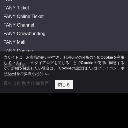
FANY Ticket
FANY Online Ticket
FANY Channel
FANY Crowdfunding
FANY Mall
FANY Commu
当サイトは、お客様の使いやすさ、利用状況の分析のためCookieを利用
しています。このダイアログを閉じることでCookieの使用に同意する
法務・規約
か、詳細を確認したい場合は、
[Cookieの設定]
または
[プライバシーポ
リシー]
をご参照ください。
プライバシーポリシー
反社会的勢力排除宣言
閉じる
会社情報
吉本興業株式会社
お問い合わせ