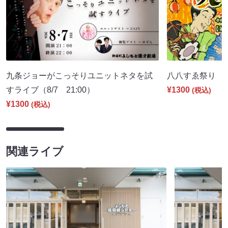
九条ジョーがこっそりユニットネタを試
八八すゑ祭り 寄席
すライブ（8/7 21:00）
¥1300
(税込)
¥1300
(税込)
関連ライブ