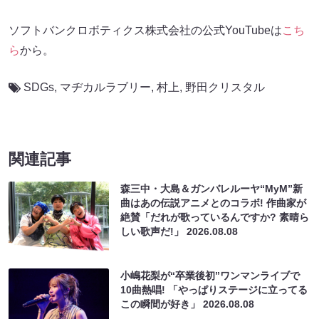
ソフトバンクロボティクス株式会社の公式YouTubeは
こち
ら
から。
SDGs
,
マヂカルラブリー
,
村上
,
野田クリスタル
関連記事
森三中・大島＆ガンバレルーヤ“MyM”新
曲はあの伝説アニメとのコラボ! 作曲家が
絶賛「だれが歌っているんですか? 素晴ら
しい歌声だ!」
2026.08.08
小嶋花梨が“卒業後初”ワンマンライブで
10曲熱唱! 「やっぱりステージに立ってる
この瞬間が好き」
2026.08.08