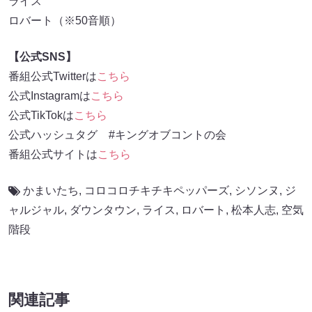
ライス
ロバート（※50音順）
【公式SNS】
番組公式Twitterは
こちら
公式Instagramは
こちら
公式TikTokは
こちら
公式ハッシュタグ #キングオブコントの会
番組公式サイトは
こちら
かまいたち
,
コロコロチキチキペッパーズ
,
シソンヌ
,
ジ
ャルジャル
,
ダウンタウン
,
ライス
,
ロバート
,
松本人志
,
空気
階段
関連記事