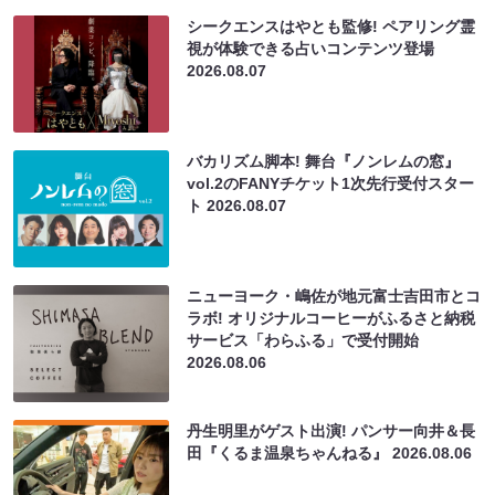
シークエンスはやとも監修! ペアリング霊
視が体験できる占いコンテンツ登場
2026.08.07
バカリズム脚本! 舞台『ノンレムの窓』
vol.2のFANYチケット1次先行受付スター
ト
2026.08.07
ニューヨーク・嶋佐が地元富士吉田市とコ
ラボ! オリジナルコーヒーがふるさと納税
サービス「わらふる」で受付開始
2026.08.06
丹生明里がゲスト出演! パンサー向井＆長
田『くるま温泉ちゃんねる』
2026.08.06