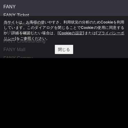
FANY
FANY Ticket
当サイトは、お客様の使いやすさ、利用状況の分析のためCookieを利用
FANY Online Ticket
しています。このダイアログを閉じることでCookieの使用に同意する
FANY Channel
か、詳細を確認したい場合は、
[Cookieの設定]
または
[プライバシーポ
リシー]
をご参照ください。
FANY Crowdfunding
閉じる
FANY Mall
FANY Commu
法務・規約
プライバシーポリシー
反社会的勢力排除宣言
会社情報
吉本興業株式会社
お問い合わせ