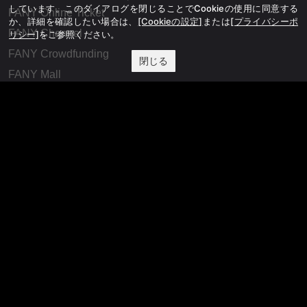
しています。このダイアログを閉じることでCookieの使用に同意する
FANY Online Ticket
か、詳細を確認したい場合は、
[Cookieの設定]
または
[プライバシーポ
FANY Channel
リシー]
をご参照ください。
FANY Crowdfunding
閉じる
FANY Mall
FANY Commu
法務・規約
プライバシーポリシー
反社会的勢力排除宣言
会社情報
吉本興業株式会社
お問い合わせ
その他