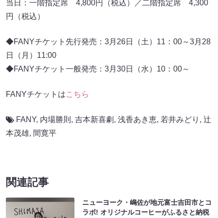
当日：一階指定席 4,800円（税込）／二階指定席 4,300
円（税込）
◆FANYチケット先行発売：3月26日（土）11：00～3月28
日（月）11:00
◆FANYチケット一般発売：3月30日（水）10：00～
FANYチケットは
こちら
FANY
,
内場勝則
,
吉本新喜劇
,
浅香あき恵
,
若井みどり
,
辻
本茂雄
,
間寛平
関連記事
ニューヨーク・嶋佐が地元富士吉田市とコ
ラボ! オリジナルコーヒーがふるさと納税