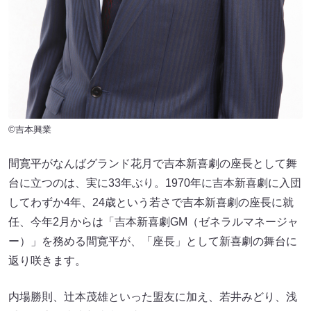
©吉本興業
間寛平がなんばグランド花月で吉本新喜劇の座長として舞
台に立つのは、実に33年ぶり。1970年に吉本新喜劇に入団
してわずか4年、24歳という若さで吉本新喜劇の座長に就
任、今年2月からは「吉本新喜劇GM（ゼネラルマネージャ
ー）」を務める間寛平が、「座長」として新喜劇の舞台に
返り咲きます。
内場勝則、辻本茂雄といった盟友に加え、若井みどり、浅