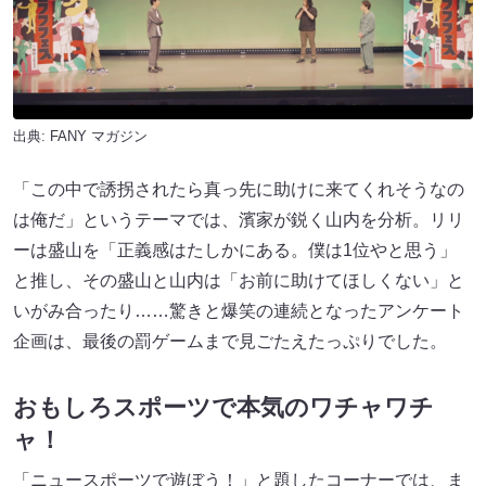
出典:
FANY マガジン
「この中で誘拐されたら真っ先に助けに来てくれそうなの
は俺だ」というテーマでは、濱家が鋭く山内を分析。リリ
ーは盛山を「正義感はたしかにある。僕は1位やと思う」
と推し、その盛山と山内は「お前に助けてほしくない」と
いがみ合ったり……驚きと爆笑の連続となったアンケート
企画は、最後の罰ゲームまで見ごたえたっぷりでした。
おもしろスポーツで本気のワチャワチ
ャ！
「ニュースポーツで遊ぼう！」と題したコーナーでは、ま