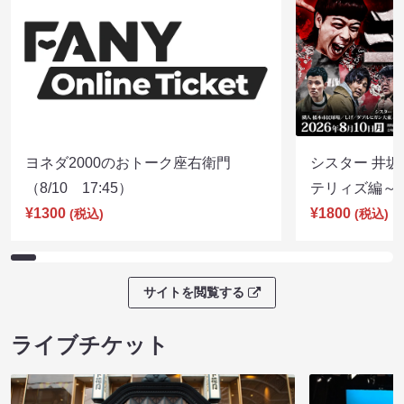
ヨネダ2000のおトーク座右衛門
シスター 井坂
（8/10 17:45）
テリィズ編～（8
¥1300
¥1800
(税込)
(税込)
サイトを閲覧する
ライブチケット