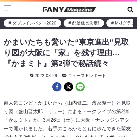
Menu
# ダブルインパクト2026
# 配信延長決定!
# M-1グラ
かまいたちも驚いた“東京進出”見取
り図が大阪に「家」を残す理由…
『かまミト』第2弾で秘話続々
2022-03-29
ニュース
レポート
超人気コンビ・かまいたち（山内健二、濱家隆一）と見取
り図（盛山晋太郎、リリー）によるトークライブの第2弾
『かまミト』が、3月26日（土）に大阪・ナレッジシアタ
ーで開かれました。若手のころからともに歩んできた盟友