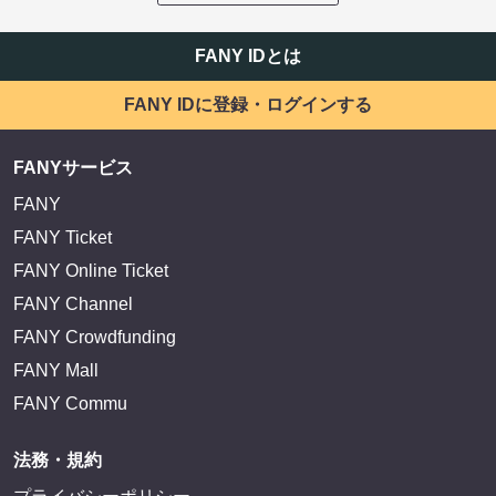
FANY IDとは
FANY IDに登録・ログインする
FANYサービス
FANY
FANY Ticket
FANY Online Ticket
FANY Channel
FANY Crowdfunding
FANY Mall
FANY Commu
法務・規約