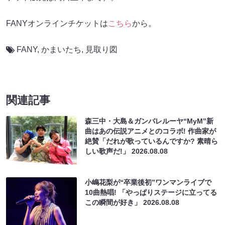
FANYオンラインチケットは
こちら
から。
FANY
,
かまいたち
,
見取り図
関連記事
森三中・大島＆ガンバレルーヤ“MyM”新
曲はあの伝説アニメとのコラボ! 作曲家が
絶賛「だれが歌っているんですか? 素晴ら
しい歌声だ!」
2026.08.08
小嶋花梨が“卒業後初”ワンマンライブで
10曲熱唱! 「やっぱりステージに立ってる
この瞬間が好き」
2026.08.08