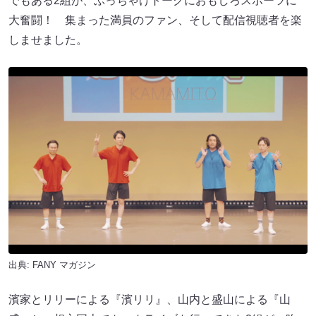
でもある2組が、ぶっちゃけトークにおもしろスポーツに
大奮闘！ 集まった満員のファン、そして配信視聴者を楽
しませました。
出典:
FANY マガジン
濱家とリリーによる『濱リリ』、山内と盛山による『山