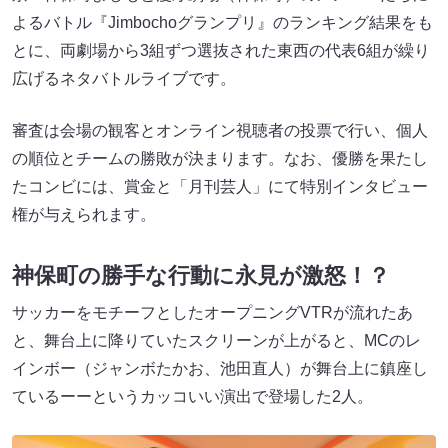
よるバトル『Jimbochoグランプリ』のランキング結果をも
とに、両劇場から3組ずつ選抜された東西の代表6組が繰り
広げるネタバトルライブです。
審査は会場の観客とオンライン視聴者の投票で行い、個人
の順位とチームの勝敗が決まります。なお、優勝を果たし
たコンビには、賞金と「月刊芸人」にて特別インタビュー
権が与えられます。
神保町の勝手な行動に永見が激怒！？
サッカーをモチーフとしたオープニングVTRが流れたあ
と、舞台上に降りていたスクリーンが上がると、MCのレ
インボー（ジャンボたかお、池田直人）が舞台上に鎮座し
ているーーというカッコいい演出で登場した2人。