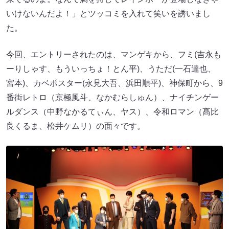
いけないんだよ！」とツッコミを入れて笑いを誘いまし
た。
今回、エントリーされたのは、マンゲキから、フミ(吉永も
ーりしゃす、もういっちょ！とん平)、うただ(一石達也、
宮本)、カベポスター(永見大吾、浜田順平)、神保町から、9
番街レトロ（京極風斗、なかむらしゅん）、ナイチンゲー
ルダンス（中野なかるてぃん、ヤス）、令和ロマン（髙比
良くるま、松井ケムリ）の面々です。