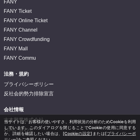
FANY
FANY Ticket
FANY Online Ticket
FANY Channel
FANY Crowdfunding
FANY Mall
FANY Commu
法務・規約
プライバシーポリシー
反社会的勢力排除宣言
会社情報
吉本興業株式会社
当サイトは、お客様の使いやすさ、利用状況の分析のためCookieを利用
しています。このダイアログを閉じることでCookieの使用に同意する
お問い合わせ
か、詳細を確認したい場合は、
[Cookieの設定]
または
[プライバシーポ
リシー]
をご参照ください。