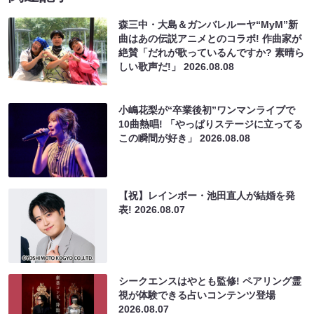
森三中・大島＆ガンバレルーヤ“MyM”新
曲はあの伝説アニメとのコラボ! 作曲家が
絶賛「だれが歌っているんですか? 素晴ら
しい歌声だ!」
2026.08.08
小嶋花梨が“卒業後初”ワンマンライブで
10曲熱唱! 「やっぱりステージに立ってる
この瞬間が好き」
2026.08.08
【祝】レインボー・池田直人が結婚を発
表!
2026.08.07
シークエンスはやとも監修! ペアリング霊
視が体験できる占いコンテンツ登場
2026.08.07