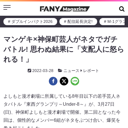
Menu
# ダブルインパクト2026
# 配信延長決定!
# M-1グラ
マンゲキ×神保町芸人がネタでガチ
バトル! 思わぬ結果に「支配人に怒ら
れる！」
2022-03-28
ニュース
レポート
よしもと漫才劇場に所属している8年目以下の若手芸人ネ
タバトル『東西グランプリ～Under-8～』が、3月27日
(日)、神保町よしもと漫才劇場で開催。第二回となった今
回は、個性的なメンバー6組がネタをぶつけ合い、爆笑を