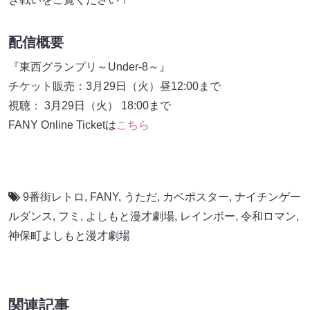
配信概要
『東西グランプリ～Under-8～』
チケット販売：3月29日（火）昼12:00まで
視聴： 3月29日（火） 18:00まで
FANY Online Ticketは
こちら
9番街レトロ
,
FANY
,
うただ
,
カベポスター
,
ナイチンゲー
ルダンス
,
フミ
,
よしもと漫才劇場
,
レインボー
,
令和ロマン
,
神保町よしもと漫才劇場
関連記事