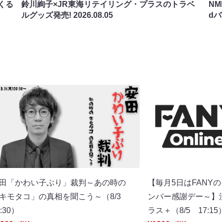
くる
鈴川絢子×JR東海リテイリング・プラスのトラベ
N
ルグッズ発売!
2026.08.05
d
田「かわい子ぶり」裁判～あの時の
【毎月5日はFANY
キモタコ」の真相を聞こう～（8/3
ンバー感謝デー～】渋谷
0:30）
ラス＋（8/5 17:15