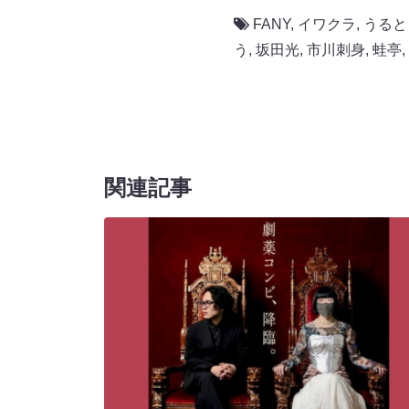
FANY
,
イワクラ
,
うると
う
,
坂田光
,
市川刺身
,
蛙亭
,
関連記事