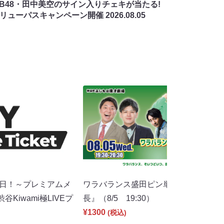
MB48・田中美空のサイン入りチェキが当たる!
バリューパスキャンペーン開催
2026.08.05
の日！～プレミアムメ
ワラバランス盛田ピン単独ライブ 『船
Kiwami極LIVEプ
長』（8/5 19:30）
）
¥1300
(税込)