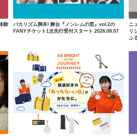
体験
バカリズム脚本! 舞台『ノンレムの窓』vol.2の
ニ
FANYチケット1次先行受付スタート
2026.08.07
リ
ふ