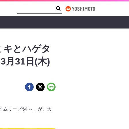
Search Form
Search
ミキとハゲタ
月31日(木)
ムリープや!!～」が、大