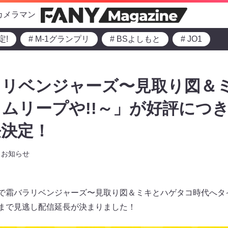
カメラマン
定!
# M-1グランプリ
# BSよしもと
# JO1
ラリベンジャーズ〜見取り図＆
ムリープや!!～」が好評につき3
長決定！
お知らせ
生で霜バラリベンジャーズ〜見取り図＆ミキとハゲタコ時代へタイ
）まで見逃し配信延長が決まりました！