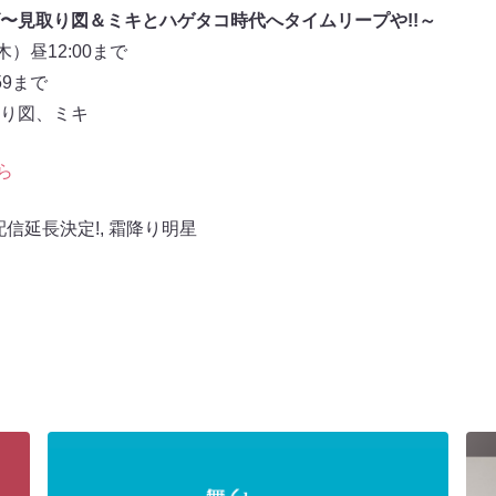
〜見取り図＆ミキとハゲタコ時代へタイムリープや!!～
）昼12:00まで
59まで
り図、ミキ
ら
配信延長決定!
,
霜降り明星