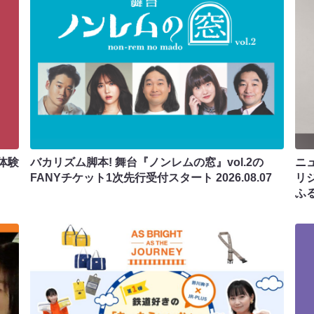
体験
バカリズム脚本! 舞台『ノンレムの窓』vol.2の
ニ
FANYチケット1次先行受付スタート
2026.08.07
リ
ふ