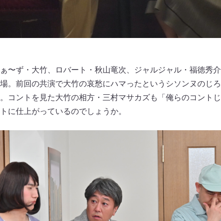
ぁ〜ず・大竹、ロバート・秋山竜次、ジャルジャル・福徳秀介
場。前回の共演で大竹の哀愁にハマったというシソンヌのじろ
。コントを見た大竹の相方・三村マサカズも「俺らのコントじ
トに仕上がっているのでしょうか。