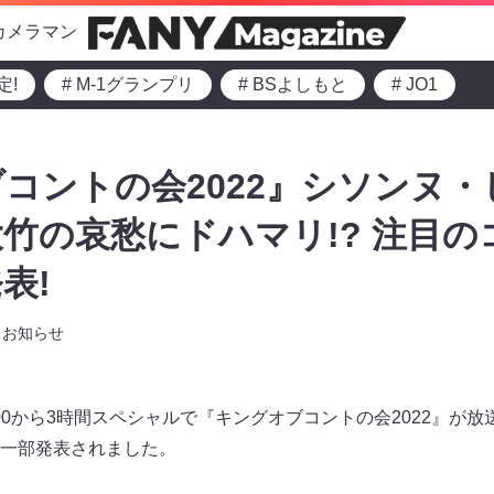
カメラマン
定!
# M-1グランプリ
# BSよしもと
# JO1
コントの会2022』シソンヌ
竹の哀愁にドハマリ!? 注目
表!
お知らせ
9:00から3時間スペシャルで『キングオブコントの会2022』が
一部発表されました。