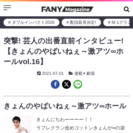
Menu
# ダブルインパクト2026
# 配信延長決定!
# M-1グラ
突撃! 芸人の出番直前インタビュー!
【きょんのやばいねぇ～激アツ∞ホ
ールvol.16】
2021-07-01
連載
劇場
きょんのやばいねぇ～激アツ∞ホール
きょんにちわーーーー！！
ラフレクラン改めコットンきょんが∞の楽