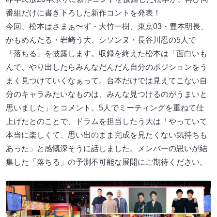
番組だけに書き下ろした新作コントを発表！
今回、松本はさまぁ〜ず・大竹一樹、東京03・豊本明長、
かもめんたる・岩崎う大、シソンヌ・長谷川忍の5人で
「落ちる」を披露します。収録を終えた松本は「面白いも
んで、やり出したらみんなだんだん自分のポジションをう
まく見つけていくなぁって。台本だけでは見えてこない自
分のキャラみたいなものは、みんな見つけるのがうまいと
思いました」とコメント。5人でミーティングを重ねて仕
上げたとのことで、ドラムを担当したう大は「やっていて
本当に楽しくて、思い出のまま完成を見たくない気持ちも
あった」と感慨深そうに話しました。メンバーの思いが結
集した「落ちる」の予測不可能な展開にご期待ください。