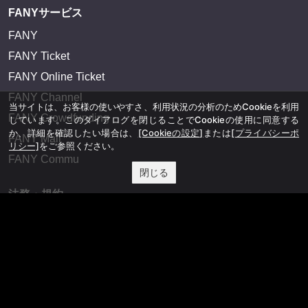
FANYサービス
FANY
FANY Ticket
FANY Online Ticket
FANY Channel
当サイトは、お客様の使いやすさ、利用状況の分析のためCookieを利用
FANY Crowdfunding
しています。このダイアログを閉じることでCookieの使用に同意する
か、詳細を確認したい場合は、
[Cookieの設定]
または
[プライバシーポ
FANY Mall
リシー]
をご参照ください。
FANY Commu
閉じる
法務・規約
プライバシーポリシー
反社会的勢力排除宣言
会社情報
吉本興業株式会社