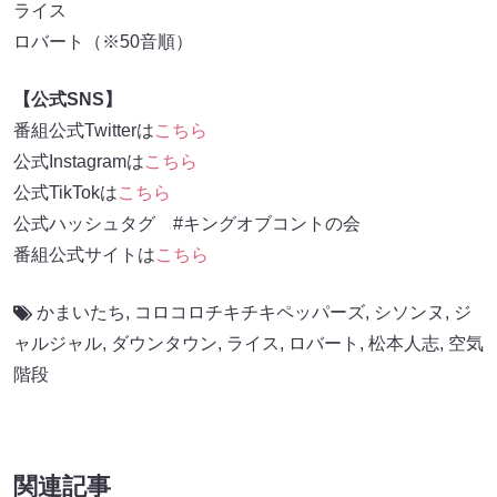
ライス
ロバート（※50音順）
【公式SNS】
番組公式Twitterは
こちら
公式Instagramは
こちら
公式TikTokは
こちら
公式ハッシュタグ #キングオブコントの会
番組公式サイトは
こちら
かまいたち
,
コロコロチキチキペッパーズ
,
シソンヌ
,
ジ
ャルジャル
,
ダウンタウン
,
ライス
,
ロバート
,
松本人志
,
空気
階段
関連記事