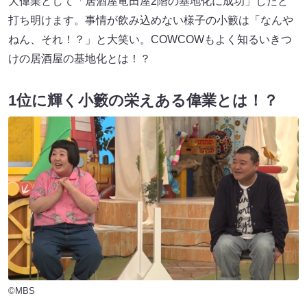
大偉業として「居酒屋竜田屋2階の基地化に成功」したと
打ち明けます。事情が飲み込めない様子の小籔は「なんや
ねん、それ！？」と大笑い。COWCOWもよく知るいきつ
けの居酒屋の基地化とは！？
1位に輝く小籔の栄えある偉業とは！？
©MBS