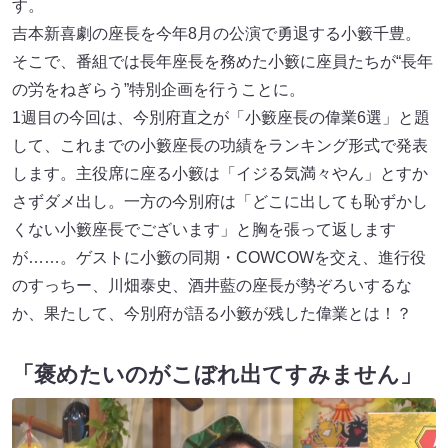
す。
吉本新喜劇の座長を今年8月の公演で勇退する小籔千豊。
そこで、番組では長年座長を務めた小籔に座員たちが“長年
の労をねぎらう”特別企画を行うことに。
1週目の今回は、今別府直之が「小籔座長の偉業6選」と題
して、これまでの小籔座長の功績をランキング形式で発表
します。主役席に座る小籔は「イジる気満々やん」とすか
さずダメ出し。一方の今別府は「どこに出しても恥ずかし
くない小籔座長でございます」と胸を張って返します
が……。ゲストに小籔の同期・COWCOWを交え、進行役
のすっちー、川畑泰史、酒井藍の座長が勢ぞろいするな
か、果たして、今別府が語る小籔が残した偉業とは！？
「褒めたいのがこぼれ出てすみません」