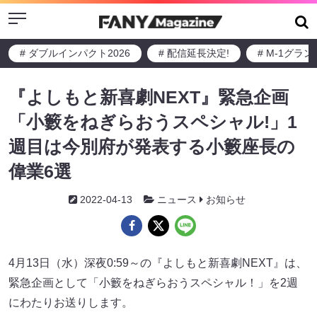
Menu
# ダブルインパクト2026
# 配信延長決定!
# M-1グラ
『よしもと新喜劇NEXT』緊急企画
「小籔をねぎらおうスペシャル!」1
週目は今別府が発表する小籔座長の
偉業6選
2022-04-13
ニュース
お知らせ
4月13日（水）深夜0:59～の『よしもと新喜劇NEXT』は、
緊急企画として「小籔をねぎらおうスペシャル！」を2週
にわたりお送りします。