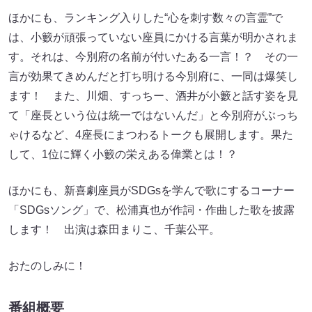
ほかにも、ランキング入りした“心を刺す数々の言霊”で
は、小籔が頑張っていない座員にかける言葉が明かされま
す。それは、今別府の名前が付いたある一言！？ その一
言が効果てきめんだと打ち明ける今別府に、一同は爆笑し
ます！ また、川畑、すっちー、酒井が小籔と話す姿を見
て「座長という位は統一ではないんだ」と今別府がぶっち
ゃけるなど、4座長にまつわるトークも展開します。果た
して、1位に輝く小籔の栄えある偉業とは！？
ほかにも、新喜劇座員がSDGsを学んで歌にするコーナー
「SDGsソング」で、松浦真也が作詞・作曲した歌を披露
します！ 出演は森田まりこ、千葉公平。
おたのしみに！
番組概要