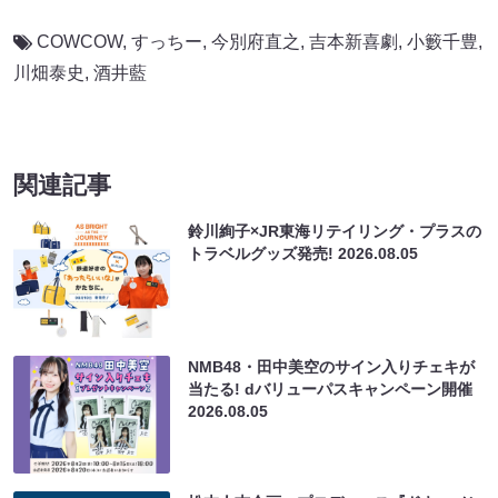
COWCOW
,
すっちー
,
今別府直之
,
吉本新喜劇
,
小籔千豊
,
川畑泰史
,
酒井藍
関連記事
鈴川絢子×JR東海リテイリング・プラスの
トラベルグッズ発売!
2026.08.05
NMB48・田中美空のサイン入りチェキが
当たる! dバリューパスキャンペーン開催
2026.08.05