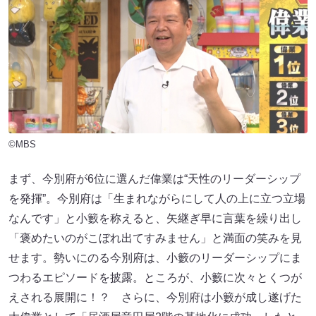
©MBS
まず、今別府が6位に選んだ偉業は“天性のリーダーシップ
を発揮”。今別府は「生まれながらにして人の上に立つ立場
なんです」と小籔を称えると、矢継ぎ早に言葉を繰り出し
「褒めたいのがこぼれ出てすみません」と満面の笑みを見
せます。勢いにのる今別府は、小籔のリーダーシップにま
つわるエピソードを披露。ところが、小籔に次々とくつが
えされる展開に！？ さらに、今別府は小籔が成し遂げた