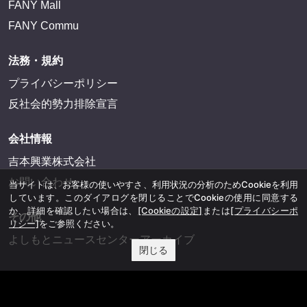
FANY Mall
FANY Commu
法務・規約
プライバシーポリシー
反社会的勢力排除宣言
会社情報
吉本興業株式会社
お問い合わせ
当サイトは、お客様の使いやすさ、利用状況の分析のためCookieを利用
しています。このダイアログを閉じることでCookieの使用に同意する
か、詳細を確認したい場合は、
[Cookieの設定]
または
[プライバシーポ
その他
リシー]
をご参照ください。
よしもとニュースセンターアーカイブ
閉じる
©YOSHIMOTO KOGYO, All Rights Reserved.