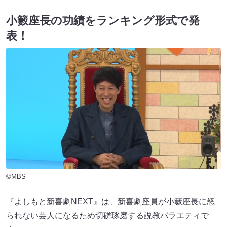
小籔座長の功績をランキング形式で発
表！
©MBS
『よしもと新喜劇NEXT』は、新喜劇座員が小籔座長に怒
られない芸人になるため切磋琢磨する説教バラエティで