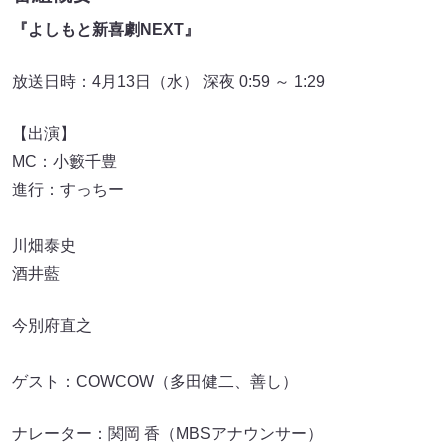
『よしもと新喜劇NEXT』
放送日時：4月13日（水） 深夜 0:59 ～ 1:29
【出演】
MC：小籔千豊
進行：すっちー
川畑泰史
酒井藍
今別府直之
ゲスト：COWCOW（多田健二、善し）
ナレーター：関岡 香（MBSアナウンサー）