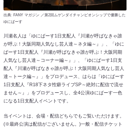
出典:
FANY マガジン
／第2回ムゲンダイチャンピオンシップで優勝した
ゆにばーす
川瀬名人は「ゆにばーす1日支配人『川瀬が呼ばなきゃ誰
が呼ぶ！大阪同期人気なし芸人達～ネタ編～』」、「ゆに
ばーす1日支配人『川瀬が呼ばなきゃ誰が呼ぶ！大阪同期
人気なし芸人達～コーナー編～』」、「ゆにばーす1日支
配人『川瀬が呼ばなきゃ誰が呼ぶ！大阪同期人気なし芸人
達～トーク編～』」をプロデュース、はらは「ゆにばーす
1日支配人『R18下ネタ性癖ライブSP～絶対に配信で流せ
ません～』」をプロデュースし、全4公演ゆにばーす一色
になる1日支配人イベントです。
当イベントは、会場・配信どちらでもご覧いただけます。
(※最終公演は配信がございません。)一般・配信チケット