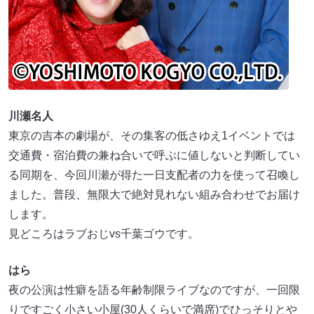
川瀬名人
東京の吉本の劇場が、その集客の低さゆえ1イベントでは
交通費・宿泊費の兼ね合いで呼ぶに値しないと判断してい
る同期を、今回川瀬が得た一日支配者の力を使って召喚し
ました。普段、無限大で絶対見れない組み合わせでお届け
します。
見どころはラブおじvs千葉ゴウです。
はら
夜の公演は性癖を語る年齢制限ライブなのですが、一回限
りですごく小さい小屋(30人くらいで満席)でひっそりとや