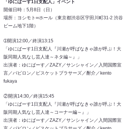
「ゆにばーす1日支配人」イベント
開催日時：5月8日（日）
場所：ヨシモト∞ホール（東京都渋谷区宇田川町31-2 渋谷
ビーム地下1階）
➀開演12:00／終演13:15
「ゆにばーす1日支配人『川瀬が呼ばなきゃ誰が呼ぶ！大
阪同期人気なし芸人達～ネタ編～』」
出演者：ゆにばーす／ZAZY／サンシャイン／入間国際宣
言／バビロン／ビスケットブラサーズ／酎介／kento
fukaya
②開演14:30／終演15:45
「ゆにばーす1日支配人『川瀬が呼ばなきゃ誰が呼ぶ！大
阪同期人気なし芸人達～コーナー編～』」
出演者：ゆにばーす／ZAZY／サンシャイン／入間国際宣
言／バビロン／ビスケットブラサーズ／酎介／kento