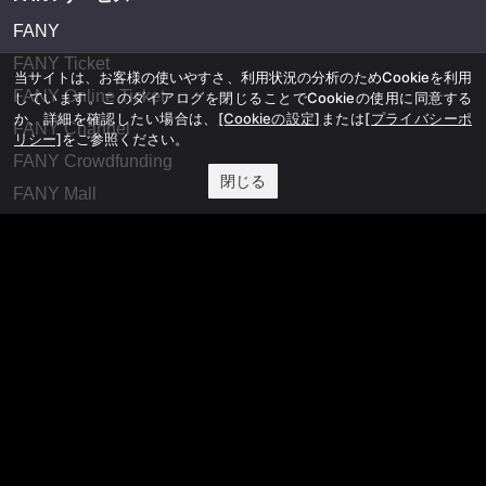
FANY
FANY Ticket
当サイトは、お客様の使いやすさ、利用状況の分析のためCookieを利用
FANY Online Ticket
しています。このダイアログを閉じることでCookieの使用に同意する
か、詳細を確認したい場合は、
[Cookieの設定]
または
[プライバシーポ
FANY Channel
リシー]
をご参照ください。
FANY Crowdfunding
閉じる
FANY Mall
FANY Commu
法務・規約
プライバシーポリシー
反社会的勢力排除宣言
会社情報
吉本興業株式会社
お問い合わせ