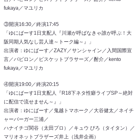
fukaya／マユリカ
③開演16:30／終演17:45
「ゆにばーす1日支配人『川瀬が呼ばなきゃ誰が呼ぶ！大
阪同期人気なし芸人達～トーク編～』」
出演者：ゆにばーす／ZAZY／サンシャイン／入間国際宣
言／バビロン／ビスケットブラサーズ／酎介／kento
fukaya／マユリカ
④開演19:00／終演20:15
「ゆにばーす1日支配人『R18下ネタ性癖ライブSP～絶対
に配信で流せません～』」
出演者：ゆにばーす／鬼越トマホーク／大谷健太／ネイチ
ャーバーガー三浦／
ハナイチゴ関谷（太田プロ）／キュウ ぴろ（タイタン）／
マリオネットブラザーズ井上（浅井企画）