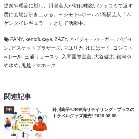
提案や理論に対し、川瀬名人が切れ味鋭いツッコミで返す
度に会場は沸き上がる。ヨシモト∞ホールの看板芸人「ム
ゲンダイレギュラー」として活躍中。
FANY
,
kentofukaya
,
ZAZY
,
ネイチャーバーガー
,
パピヨ
ン
,
ビスケットブラザーズ
,
マユリカ
,
ゆにばーす
,
ヨシモト
∞ホール
,
三浦リョースケ
,
入間国際宣言
,
大谷健太
,
銀河ゆ
めゆめ
,
鬼越トマホーク
関連記事
鈴川絢子×JR東海リテイリング・プラスの
PR
トラベルグッズ発売!
2026.08.05