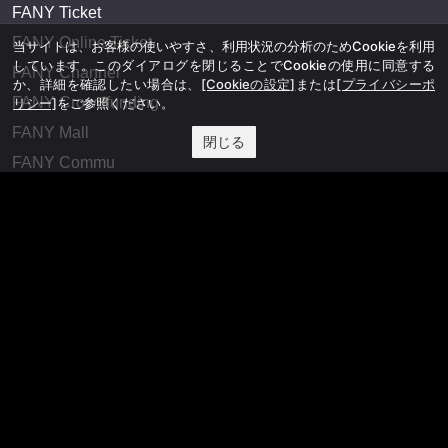
FANY Ticket
FANY Online Ticket
当サイトは、お客様の使いやすさ、利用状況の分析のためCookieを利用
しています。このダイアログを閉じることでCookieの使用に同意する
FANY Channel
か、詳細を確認したい場合は、
[Cookieの設定]
または
[プライバシーポ
FANY Crowdfunding
リシー]
をご参照ください。
FANY Mall
閉じる
FANY Commu
法務・規約
プライバシーポリシー
反社会的勢力排除宣言
会社情報
吉本興業株式会社
お問い合わせ
その他