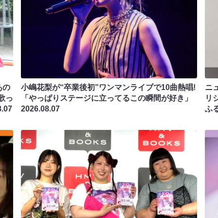
あの
小嶋花梨が“卒業後初”ワンマンライブで10曲熱唱!
ニ
歌っ
「やっぱりステージに立ってるこの瞬間が好き」
リ
8.07
2026.08.07
ふ