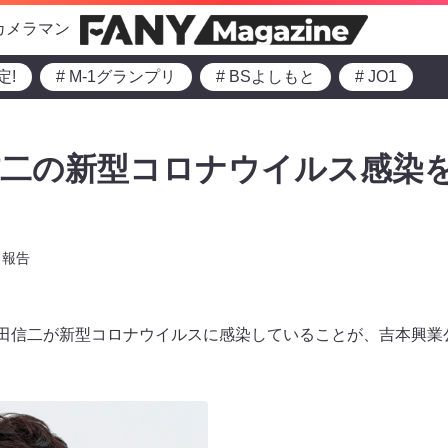
カメラマン
定!
# M-1グランプリ
# BSよしもと
# JO1
信二の新型コロナウイルス感染
報告
水田信二が新型コロナウイルスに感染していることが、吉本興業