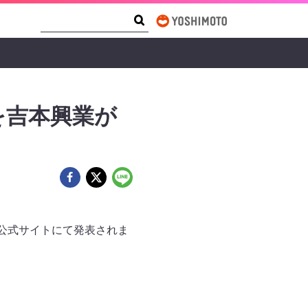
Search Form
Search
を吉本興業が
公式サイトにて発表されま