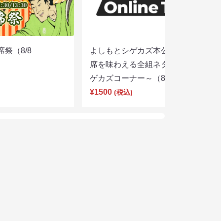
席祭（8/8
よしもとシゲカズ本公演～本気の寄
席を味わえる全組ネタと大阪名物シ
ゲカズコーナー～（8/8 13:30）
¥1500
(税込)