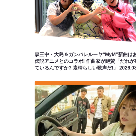
森三中・大島＆ガンバレルーヤ“MyM”新曲は
伝説アニメとのコラボ! 作曲家が絶賛「だれが
ているんですか? 素晴らしい歌声だ!」
2026.0