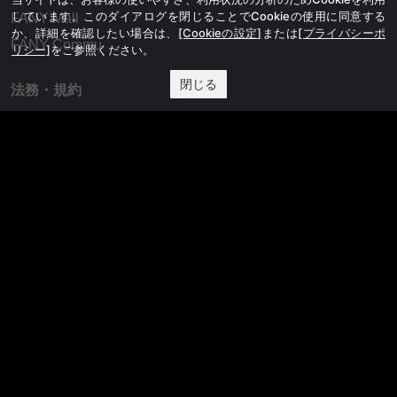
しています。このダイアログを閉じることでCookieの使用に同意する
FANY Mall
か、詳細を確認したい場合は、
[Cookieの設定]
または
[プライバシーポ
FANY Commu
リシー]
をご参照ください。
閉じる
法務・規約
プライバシーポリシー
反社会的勢力排除宣言
会社情報
吉本興業株式会社
お問い合わせ
その他
よしもとニュースセンターアーカイブ