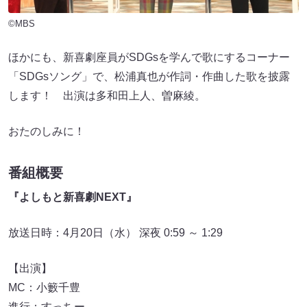
©MBS
ほかにも、新喜劇座員がSDGsを学んで歌にするコーナー
「SDGsソング」で、松浦真也が作詞・作曲した歌を披露
します！ 出演は多和田上人、曽麻綾。
おたのしみに！
番組概要
『よしもと新喜劇NEXT』
放送日時：4月20日（水） 深夜 0:59 ～ 1:29
【出演】
MC：小籔千豊
進行：すっちー