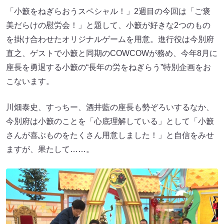
「小籔をねぎらおうスペシャル！」2週目の今回は「ご褒
美だらけの慰労会！」と題して、小籔が好きな2つのもの
を掛け合わせたオリジナルゲームを用意。進行役は今別府
直之、ゲストで小籔と同期のCOWCOWが務め、今年8月に
座長を勇退する小籔の“長年の労をねぎらう”特別企画をお
こないます。
川畑泰史、すっちー、酒井藍の座長も勢ぞろいするなか、
今別府は小籔のことを「心底理解している」として「小籔
さんが喜ぶものをたくさん用意しました！」と自信をみせ
ますが、果たして……。