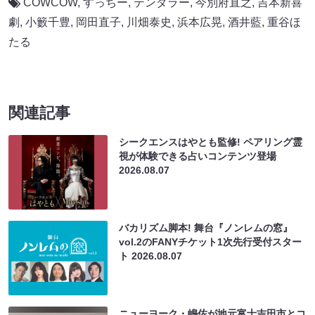
COWCOW
,
すっちー
,
テンダラー
,
今別府直之
,
吉本新喜
劇
,
小籔千豊
,
岡田直子
,
川畑泰史
,
浜本広晃
,
酒井藍
,
重谷ほ
たる
関連記事
シークエンスはやとも監修! ペアリング霊
視が体験できる占いコンテンツ登場
2026.08.07
バカリズム脚本! 舞台『ノンレムの窓』
vol.2のFANYチケット1次先行受付スター
ト
2026.08.07
ニューヨーク・嶋佐が地元富士吉田市とコ