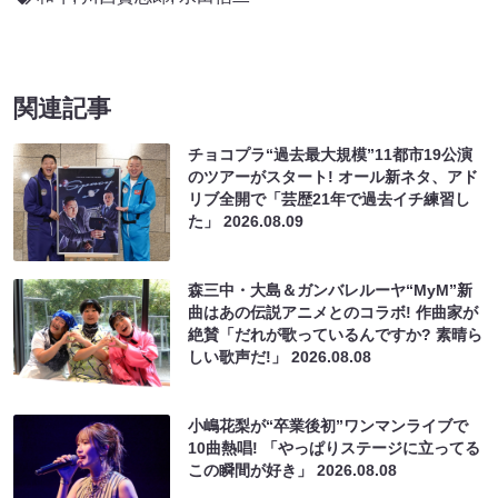
関連記事
チョコプラ“過去最大規模”11都市19公演
のツアーがスタート! オール新ネタ、アド
リブ全開で「芸歴21年で過去イチ練習し
た」
2026.08.09
森三中・大島＆ガンバレルーヤ“MyM”新
曲はあの伝説アニメとのコラボ! 作曲家が
絶賛「だれが歌っているんですか? 素晴ら
しい歌声だ!」
2026.08.08
小嶋花梨が“卒業後初”ワンマンライブで
10曲熱唱! 「やっぱりステージに立ってる
この瞬間が好き」
2026.08.08