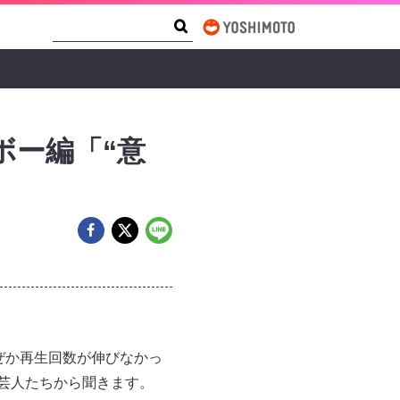
Search Form
Search
ボー編「“意
ぜか再生回数が伸びなかっ
を芸人たちから聞きます。