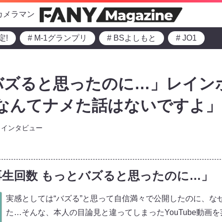
カメラマン
定!
# M-1グランプリ
# BSよしもと
# JO1
e「バズると思ったのに…」レイン
なんてナメた話はないですよ」
インタビュー
実感再生回数 もっとバズると思ったのに…」
実感としては“バズる”と思って自信満々で公開したのに、な
た…そんな、本人の目論見と違ってしまったYouTube動画