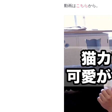
動画は
こちら
から。