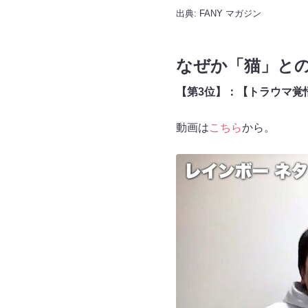
出典:
FANY マガジン
なぜか「猫」と
【第3位】：【トラウマ覚
動画は
こちら
から。