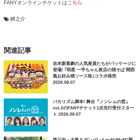
FANYオンラインチケットは
こちら
鱒之介
関連記事
吉本新喜劇の人気座員たちがパッケージに
登場! ｢明星 一平ちゃん夜店の焼そば 関西
風お好み焼ソース味｣コラボ発売
2026.08.07
バカリズム脚本! 舞台『ノンレムの窓』
vol.2のFANYチケット1次先行受付スター
ト
2026.08.07
森三中・大島＆ガンバレルーヤ“MyM”新