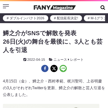
Menu
# ダブルインパクト2026
# 配信延長決定!
# M-1グラ
鱒之介がSNSで解散を発表
26日(火)の舞台を最後に、3人とも芸
人を引退
2022-04-15
ニュース
レポート
4月15日（金）、鱒之介・西村孝範、梶川聖司、上谷明慶
の3人がそれぞれTwitterを更新、鱒之介の解散と芸人引退を
公表しました。