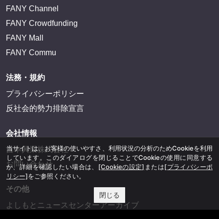
FANY Channel
FANY Crowdfunding
FANY Mall
FANY Commu
法務・規約
プライバシーポリシー
反社会的勢力排除宣言
会社情報
当サイトは、お客様の使いやすさ、利用状況の分析のためCookieを利用
吉本興業株式会社
しています。このダイアログを閉じることでCookieの使用に同意する
お問い合わせ
か、詳細を確認したい場合は、
[Cookieの設定]
または
[プライバシーポ
リシー]
をご参照ください。
その他
閉じる
よしもとニュースセンターアーカイブ