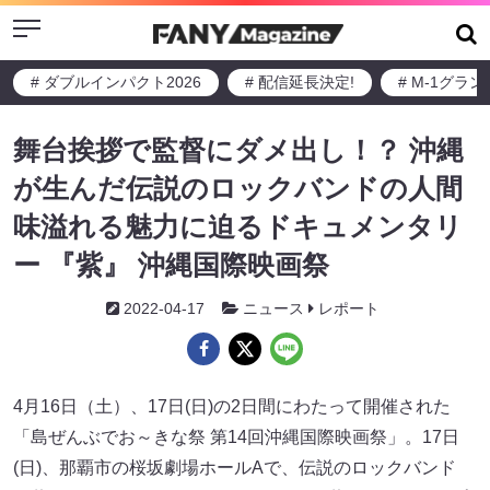
Menu
# ダブルインパクト2026
# 配信延長決定!
# M-1グラ
舞台挨拶で監督にダメ出し！？ 沖縄
が生んだ伝説のロックバンドの人間
味溢れる魅力に迫るドキュメンタリ
ー 『紫』 沖縄国際映画祭
2022-04-17
ニュース
レポート
4月16日（土）、17日(日)の2日間にわたって開催された
「島ぜんぶでお～きな祭 第14回沖縄国際映画祭」。17日
(日)、那覇市の桜坂劇場ホールAで、伝説のロックバンド