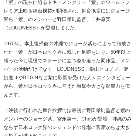
「紫」の現在に迫るドキュメンタリー『紫』のワールドプ
レミア上映＆舞台挨拶が開催され、舞台挨拶にはジョージ
紫ら「紫」のメンバーと野田孝則監督、二井原実
（LOUDNESS）が登壇しました。
1970年、本土復帰前の沖縄でジョージ紫らによって結成さ
れた「紫」が日本ロック界に残した足跡を辿り、50年以上
経った今も現役でステージに立つ姿を追った同作品。メン
バーの活動だけでなく、LOUDNESS、影山ヒロノブ、聖
飢魔ⅡやBEGINなど紫に影響を受けた人々のインタビュー
から、紫が日本ロック界に与えた衝撃や大きな影響力を伝
えます。
上映後に行われた舞台挨拶では最初に野田孝則監督と紫の
メンバーのジョージ紫、宮永英一、Chrisが登壇。沖縄のみ
ならず日本ロック界のレジェンドの登場に客席からは大き
な拍手が沸き起こります。