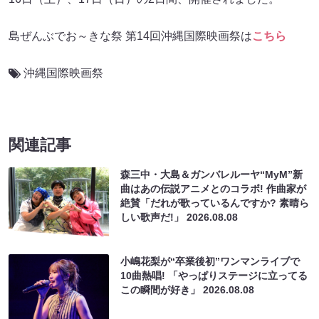
島ぜんぶでお～きな祭 第14回沖縄国際映画祭は
こちら
沖縄国際映画祭
関連記事
森三中・大島＆ガンバレルーヤ“MyM”新
曲はあの伝説アニメとのコラボ! 作曲家が
絶賛「だれが歌っているんですか? 素晴ら
しい歌声だ!」
2026.08.08
小嶋花梨が“卒業後初”ワンマンライブで
10曲熱唱! 「やっぱりステージに立ってる
この瞬間が好き」
2026.08.08