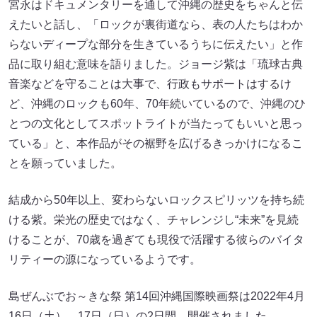
宮永はドキュメンタリーを通して沖縄の歴史をちゃんと伝
えたいと話し、「ロックが裏街道なら、表の人たちはわか
らないディープな部分を生きているうちに伝えたい」と作
品に取り組む意味を語りました。ジョージ紫は「琉球古典
音楽などを守ることは大事で、行政もサポートはするけ
ど、沖縄のロックも60年、70年続いているので、沖縄のひ
とつの文化としてスポットライトが当たってもいいと思っ
ている」と、本作品がその裾野を広げるきっかけになるこ
とを願っていました。
結成から50年以上、変わらないロックスピリッツを持ち続
ける紫。栄光の歴史ではなく、チャレンジし“未来”を見続
けることが、70歳を過ぎても現役で活躍する彼らのバイタ
リティーの源になっているようです。
島ぜんぶでお～きな祭 第14回沖縄国際映画祭は2022年4月
16日（土）、17日（日）の2日間、開催されました。