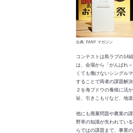
出典:
FANY マガジン
コンテストは島ラブの14
は、会場から「がんばれ～
くても働けないシングルマ
することで両者の課題解決
２を海ブドウの養殖に活か
祉、引きこもりなど、地道
他にも廃棄問題や農業の課
野草の知識が失われている
らではの課題まで、事業の