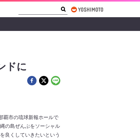
Search Form
Search
ンドに
那覇市の琉球新報ホールで
縄の島ぜんぶをソーシャル
を良くしていきたいという