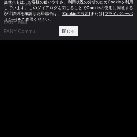
当サイトは、お客様の使いやすさ、利用状況の分析のためCookieを利用
FANY Channel
しています。このダイアログを閉じることでCookieの使用に同意する
FANY Crowdfunding
か、詳細を確認したい場合は、
[Cookieの設定]
または
[プライバシーポ
リシー]
をご参照ください。
FANY Mall
閉じる
FANY Commu
法務・規約
プライバシーポリシー
反社会的勢力排除宣言
会社情報
吉本興業株式会社
お問い合わせ
その他
よしもとニュースセンターアーカイブ