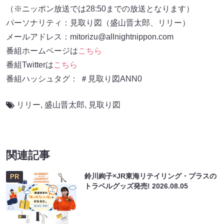
（※ニッポン放送では28:50までの放送となります）
パーソナリティ：見取り図（盛山晋太郎、リリー）
メールアドレス：mitorizu@allnightnippon.com
番組ホームページは
こちら
番組Twitterは
こちら
番組ハッシュタグ： ＃見取り図ANN0
リリー
,
盛山晋太郎
,
見取り図
関連記事
鈴川絢子×JR東海リテイリング・プラスの
PR
トラベルグッズ発売!
2026.08.05