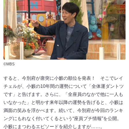
©MBS
すると、今別府が唐突に小籔の順位を発表！ そこでレイ
チェルが、小籔の10年間の運勢について「全体運ダントツ
です」と告げます。さらに、「全座員のなかで他に一人も
いなかった」と明かす来年以降の運勢を告げると、小籔は
満面の笑みを浮かべます。続いて、今別府が今回のランキ
ングにもれなく付いてくるという“座員プチ情報”を公開。
小籔にまつわるエピソードを紹介しますが……。