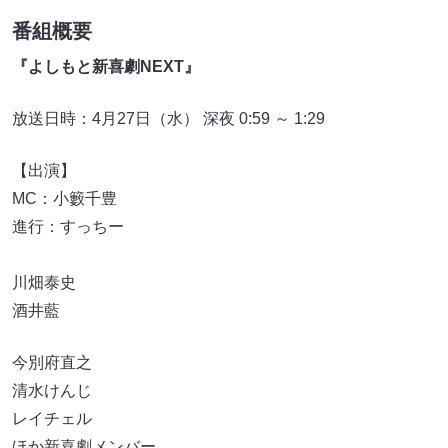
番組概要
『よしもと新喜劇NEXT』
放送日時：4月27日（水） 深夜 0:59 ～ 1:29
【出演】
MC：小籔千豊
進行：すっちー
川畑泰史
酒井藍
今別府直之
清水けんじ
レイチェル
ほか新喜劇メンバー