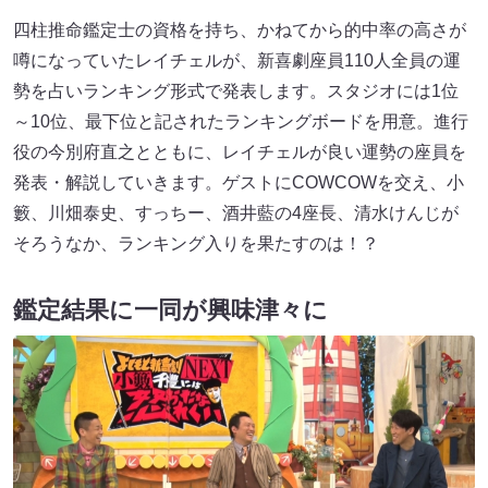
四柱推命鑑定士の資格を持ち、かねてから的中率の高さが
噂になっていたレイチェルが、新喜劇座員110人全員の運
勢を占いランキング形式で発表します。スタジオには1位
～10位、最下位と記されたランキングボードを用意。進行
役の今別府直之とともに、レイチェルが良い運勢の座員を
発表・解説していきます。ゲストにCOWCOWを交え、小
籔、川畑泰史、すっちー、酒井藍の4座長、清水けんじが
そろうなか、ランキング入りを果たすのは！？
鑑定結果に一同が興味津々に