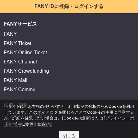
FANY IDに登録・ログインする
FANYサービス
FANY
FANY Ticket
FANY Online Ticket
FANY Channel
FANY Crowdfunding
FANY Mall
FANY Commu
法務・規約
当サイトは、お客様の使いやすさ、利用状況の分析のためCookieを利用
しています。このダイアログを閉じることでCookieの使用に同意する
プライバシーポリシー
か、詳細を確認したい場合は、
[Cookieの設定]
または
[プライバシーポ
リシー]
をご参照ください。
反社会的勢力排除宣言
閉じる