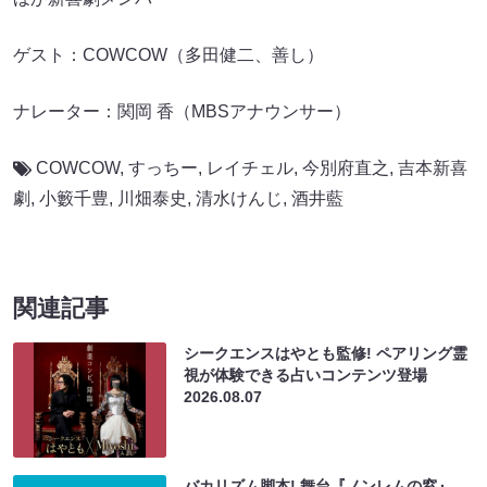
ゲスト：COWCOW（多田健二、善し）
ナレーター：関岡 香（MBSアナウンサー）
COWCOW
,
すっちー
,
レイチェル
,
今別府直之
,
吉本新喜
劇
,
小籔千豊
,
川畑泰史
,
清水けんじ
,
酒井藍
関連記事
シークエンスはやとも監修! ペアリング霊
視が体験できる占いコンテンツ登場
2026.08.07
バカリズム脚本! 舞台『ノンレムの窓』