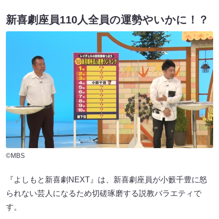
新喜劇座員110人全員の運勢やいかに！？
©MBS
『よしもと新喜劇NEXT』は、新喜劇座員が小籔千豊に怒
られない芸人になるため切磋琢磨する説教バラエティで
す。