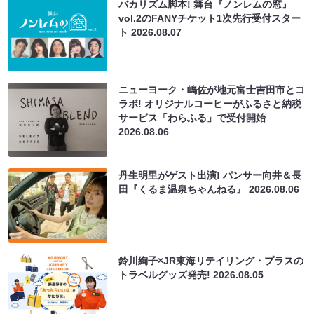
バカリズム脚本! 舞台『ノンレムの窓』
vol.2のFANYチケット1次先行受付スター
ト
2026.08.07
ニューヨーク・嶋佐が地元富士吉田市とコ
ラボ! オリジナルコーヒーがふるさと納税
サービス「わらふる」で受付開始
2026.08.06
丹生明里がゲスト出演! パンサー向井＆長
田『くるま温泉ちゃんねる』
2026.08.06
鈴川絢子×JR東海リテイリング・プラスの
トラベルグッズ発売!
2026.08.05