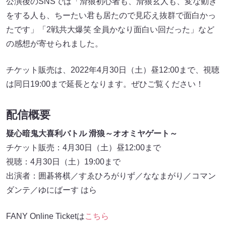
公演後のSNSでは「滑狼初心者も、滑狼玄人も、変な動き
をする人も、ちーたい君も居たので見応え抜群で面白かっ
たです」「2戦共大爆笑 全員かなり面白い回だった」など
の感想が寄せられました。
チケット販売は、2022年4月30日（土）昼12:00まで、視聴
は同日19:00まで延長となります。ぜひご覧ください！
配信概要
疑心暗鬼大喜利バトル 滑狼～オオミヤゲート～
チケット販売：4月30日（土）昼12:00まで
視聴：4月30日（土）19:00まで
出演者：囲碁将棋／すゑひろがりず／ななまがり／コマン
ダンテ／ゆにばーす はら
FANY Online Ticketは
こちら