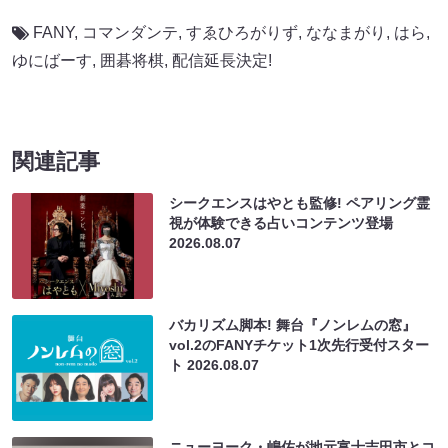
FANY
,
コマンダンテ
,
すゑひろがりず
,
ななまがり
,
はら
,
ゆにばーす
,
囲碁将棋
,
配信延長決定!
関連記事
シークエンスはやとも監修! ペアリング霊
視が体験できる占いコンテンツ登場
2026.08.07
バカリズム脚本! 舞台『ノンレムの窓』
vol.2のFANYチケット1次先行受付スター
ト
2026.08.07
ニューヨーク・嶋佐が地元富士吉田市とコ