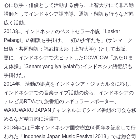
心に歌手・俳優として活動する傍ら、上智大学にて非常勤
講師としてインドネシア語指導、通訳・翻訳も行うなど幅
広く活動。
2013年、インドネシアのベストセラー小説「Laskar
Pelangi」の翻訳を手掛け、「虹の少年たち」(サンマーク
出版・共同翻訳：福武慎太郎（上智大学）)として出版。
更に、インドネシアで大ヒットしたCOWCOW「あたりま
え体操」”Senam yang iya iyalah”のインドネシア語翻訳も
手掛けた。
2014年、活動の拠点をインドネシア・ジャカルタに移し、
インドネシアでの音楽ライブ活動の傍ら、インドネシアの
テレビ局RTVにて旅番組のレギュラーレポーター、
WAKUWAKU JAPANチャンネルにてクイズ番組の司会を務
めるなど精力的に活躍中。
2018年には日本インドネシア国交樹立60周年を記念して行
われた「Indonesia Japan Music Festival 2018」では総合司