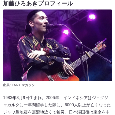
加藤ひろあきプロフィール
出典:
FANY マガジン
1983年3月9日生まれ。2006年、インドネシアはジョグジ
ャカルタに一年間留学した際に、6000人以上が亡くなった
ジャワ島地震を震源地近くで被災。日本帰国後は東京を中