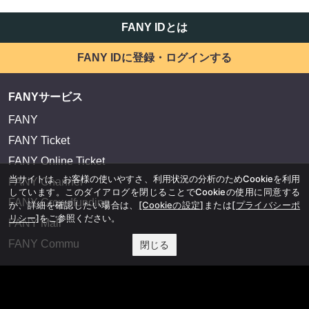
FANY IDとは
FANY IDに登録・ログインする
FANYサービス
FANY
FANY Ticket
FANY Online Ticket
当サイトは、お客様の使いやすさ、利用状況の分析のためCookieを利用
FANY Channel
しています。このダイアログを閉じることでCookieの使用に同意する
FANY Crowdfunding
か、詳細を確認したい場合は、
[Cookieの設定]
または
[プライバシーポ
リシー]
をご参照ください。
FANY Mall
FANY Commu
閉じる
法務・規約
プライバシーポリシー