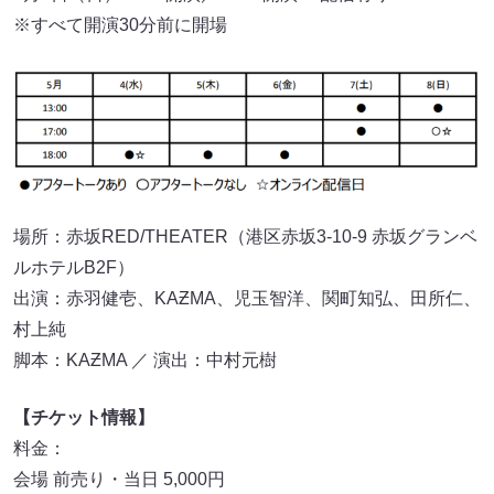
※すべて開演30分前に開場
場所：赤坂RED/THEATER（港区赤坂3-10-9 赤坂グランベ
ルホテルB2F）
出演：赤羽健壱、KAƵMA、児玉智洋、関町知弘、田所仁、
村上純
脚本：KAƵMA ／ 演出：中村元樹
【チケット情報】
料金：
会場 前売り・当日 5,000円