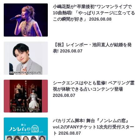
小嶋花梨が“卒業後初”ワンマンライブで
10曲熱唱! 「やっぱりステージに立ってる
この瞬間が好き」
2026.08.08
【祝】レインボー・池田直人が結婚を発
表!
2026.08.07
シークエンスはやとも監修! ペアリング霊
視が体験できる占いコンテンツ登場
2026.08.07
バカリズム脚本! 舞台『ノンレムの窓』
vol.2のFANYチケット1次先行受付スター
ト
2026.08.07