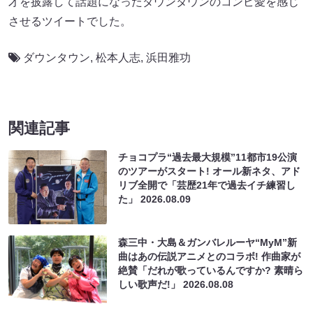
才を披露して話題になったダウンタウンのコンビ愛を感じ
させるツイートでした。
ダウンタウン
,
松本人志
,
浜田雅功
関連記事
チョコプラ“過去最大規模”11都市19公演
のツアーがスタート! オール新ネタ、アド
リブ全開で「芸歴21年で過去イチ練習し
た」
2026.08.09
森三中・大島＆ガンバレルーヤ“MyM”新
曲はあの伝説アニメとのコラボ! 作曲家が
絶賛「だれが歌っているんですか? 素晴ら
しい歌声だ!」
2026.08.08