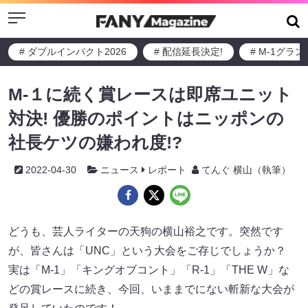
Menu
# ダブルインパクト2026
# 配信延長決定!
# M-1グラ
M-１に続く賞レースは即席ユニット
対決! 優勝のポイントはニッポンの
社長ケツの嫌われ度!?
2022-04-30
ニュース
レポート
てんぐ 横山（執筆）
どうも、芸人ライターの天狗の横山裕之です。突然です
が、皆さんは「UNC」という大会をご存じでしょうか？
実は「M-1」「キングオブコント」「R-1」「THE W」な
どの賞レースに続き、今回、いままでにない斬新な大会が