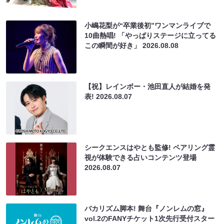
小嶋花梨が“卒業後初”ワンマンライブで
10曲熱唱! 「やっぱりステージに立ってる
この瞬間が好き」
2026.08.08
【祝】レインボー・池田直人が結婚を発
表!
2026.08.07
シークエンスはやとも監修! ペアリング霊
視が体験できる占いコンテンツ登場
2026.08.07
バカリズム脚本! 舞台『ノンレムの窓』
vol.2のFANYチケット1次先行受付スター