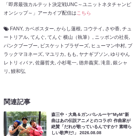
「即席最強カルテット決定戦UNC～ユニットネタチャンピ
オンシップ～」アーカイブ配信は
こちら
FANY
,
カベポスター
,
からし蓮根
,
コウテイ
,
さや香
,
チュ
ートリアル
,
てんぐ
,
てんぐ 横山（執筆）
,
ニッポンの社長
,
パンクブーブー
,
ビスケットブラザーズ
,
ヒューマン中村
,
ブ
ラックマヨネーズ
,
マユリカ
,
もも
,
ヤナギブソン
,
ゆりやん
レトリィバァ
,
佐藤哲夫
,
小杉竜一
,
徳井義実
,
滝音
,
銀シャ
リ
,
鰻和弘
関連記事
森三中・大島＆ガンバレルーヤ“MyM”新
曲はあの伝説アニメとのコラボ! 作曲家が
絶賛「だれが歌っているんですか? 素晴ら
しい歌声だ!」
2026.08.08