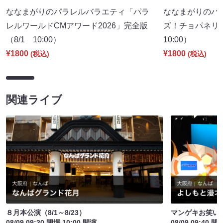
ななまがりのパラレルバラエティ「パラ
ななまがりのパ
レルワールドCMアワード2026」完全版
ズ！チョパネリ
（8/1 10:00）
10:00）
¥1800
¥1800
(税込)
(税込)
関連ライブ
８月本公演（8/1～8/23）
マンゲキお笑い
08/09 09:30 開場 10:00 開演
08/09 09:40 開