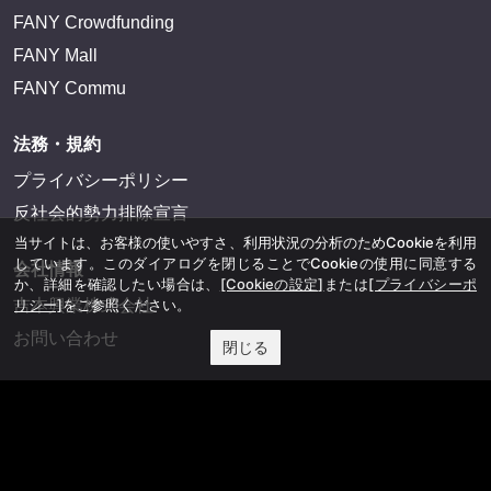
FANY Crowdfunding
FANY Mall
FANY Commu
法務・規約
プライバシーポリシー
反社会的勢力排除宣言
当サイトは、お客様の使いやすさ、利用状況の分析のためCookieを利用
しています。このダイアログを閉じることでCookieの使用に同意する
会社情報
か、詳細を確認したい場合は、
[Cookieの設定]
または
[プライバシーポ
吉本興業株式会社
リシー]
をご参照ください。
お問い合わせ
閉じる
その他
よしもとニュースセンターアーカイブ