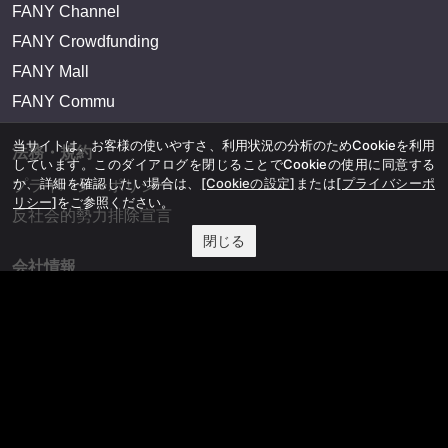
FANY Channel
FANY Crowdfunding
FANY Mall
FANY Commu
当サイトは、お客様の使いやすさ、利用状況の分析のためCookieを利用
法務・規約
しています。このダイアログを閉じることでCookieの使用に同意する
か、詳細を確認したい場合は、
[Cookieの設定]
または
[プライバシーポ
プライバシーポリシー
リシー]
をご参照ください。
反社会的勢力排除宣言
閉じる
会社情報
吉本興業株式会社
お問い合わせ
その他
よしもとニュースセンターアーカイブ