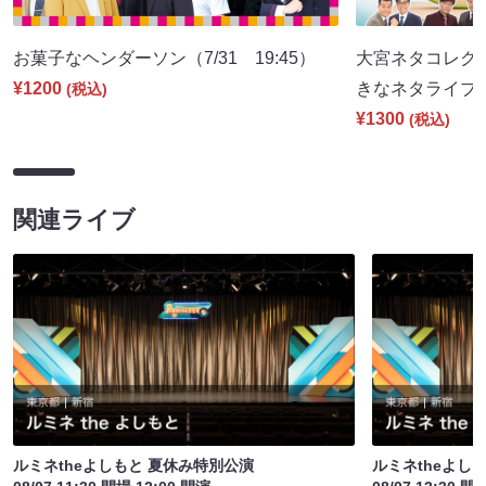
お菓子なヘンダーソン（7/31 19:45）
大宮ネタコレクシ
¥1200
きなネタライブ～（
(税込)
¥1300
(税込)
関連ライブ
ルミネtheよしもと 夏休み特別公演
ルミネtheよし