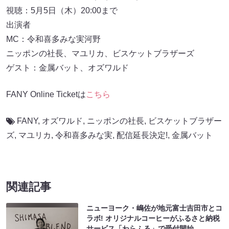
視聴：5月5日（木）20:00まで
出演者
MC：令和喜多みな実河野
ニッポンの社長、マユリカ、ビスケットブラザーズ
ゲスト：金属バット、オズワルド
FANY Online Ticketは
こちら
FANY
,
オズワルド
,
ニッポンの社長
,
ビスケットブラザー
ズ
,
マユリカ
,
令和喜多みな実
,
配信延長決定!
,
金属バット
関連記事
ニューヨーク・嶋佐が地元富士吉田市とコ
ラボ! オリジナルコーヒーがふるさと納税
サービス「わらふる」で受付開始