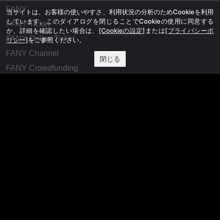
FANY
当サイトは、お客様の使いやすさ、利用状況の分析のためCookieを利用
しています。このダイアログを閉じることでCookieの使用に同意する
FANY Ticket
か、詳細を確認したい場合は、
[Cookieの設定]
または
[プライバシーポ
FANY Online Ticket
リシー]
をご参照ください。
FANY Channel
閉じる
FANY Crowdfunding
FANY Mall
FANY Commu
法務・規約
プライバシーポリシー
反社会的勢力排除宣言
会社情報
吉本興業株式会社
お問い合わせ