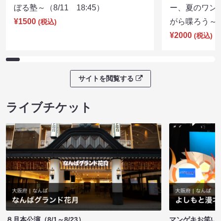
ぼる塾～（8/11 18:45）
ー、夏のワン
¥1500
がら喋ろう～（8
(税込)
¥2000
(税込)
サイトを閲覧する
ライブチケット
８月本公演（8/1～8/23）
マンゲキお笑い