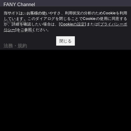
FANY Channel
当サイトは、お客様の使いやすさ、利用状況の分析のためCookieを利用
FANY Crowdfunding
しています。このダイアログを閉じることでCookieの使用に同意する
FANY Mall
か、詳細を確認したい場合は、
[Cookieの設定]
または
[プライバシーポ
リシー]
をご参照ください。
FANY Commu
閉じる
法務・規約
プライバシーポリシー
反社会的勢力排除宣言
会社情報
吉本興業株式会社
お問い合わせ
その他
よしもとニュースセンターアーカイブ