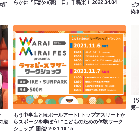
らかに『伝説の(裏)一日』千穐楽！
2022.04.04
本所
ピ
染
【
第
一
もう中学生と段ボールアート! トップアスリートか
の魅
らスポーツを学ぼう! “こどものための体験ワーク
ショップ”開催!
2021.10.15