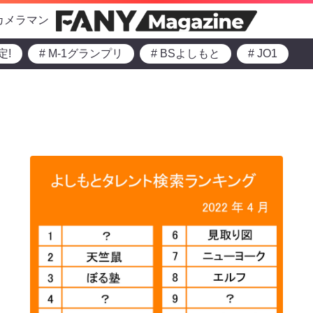
カメラマン
定!
# M-1グランプリ
# BSよしもと
# JO1