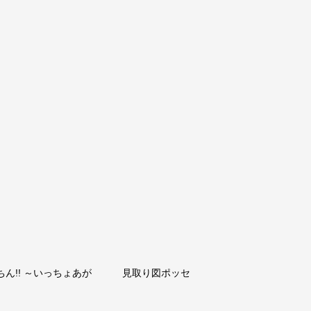
ちん!! ～いっちょあが
見取り図ポッセ