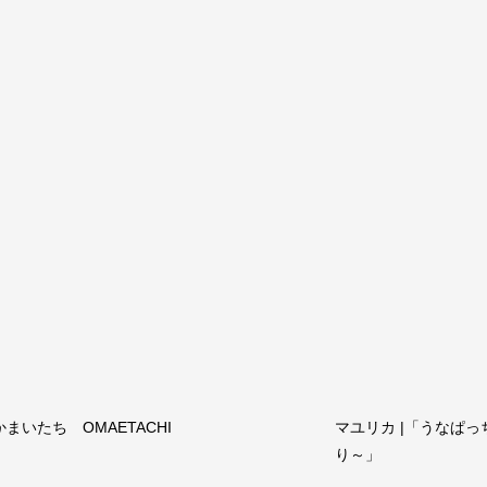
かまいたち OMAETACHI
マユリカ |「うなぱっ
り～」