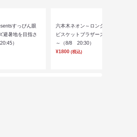
sentsすっぴん眼
六本木ネオン～ロングコートダディ×
ズ避暑地を目指さ
ビスケットブラザーズ×ヨネダ2000
0:45）
～（8/8 20:30）
¥1800
(税込)