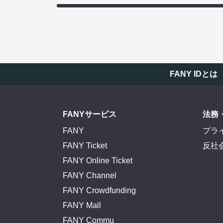
FANY IDとは
FANYサービス
法務
FANY
プラ
FANY Ticket
反社
FANY Online Ticket
FANY Channel
FANY Crowdfunding
FANY Mall
FANY Commu