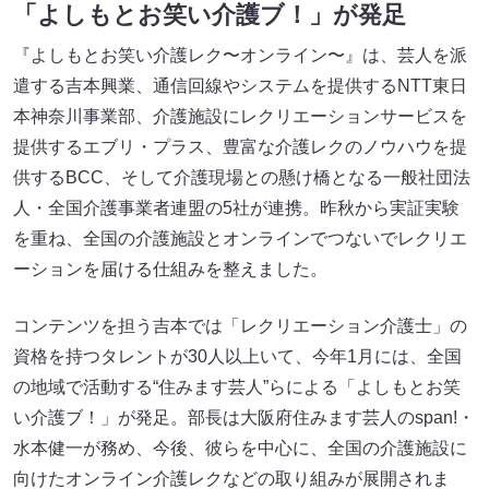
「よしもとお笑い介護ブ！」が発足
『よしもとお笑い介護レク〜オンライン〜』は、芸人を派
遣する吉本興業、通信回線やシステムを提供するNTT東日
本神奈川事業部、介護施設にレクリエーションサービスを
提供するエブリ・プラス、豊富な介護レクのノウハウを提
供するBCC、そして介護現場との懸け橋となる一般社団法
人・全国介護事業者連盟の5社が連携。昨秋から実証実験
を重ね、全国の介護施設とオンラインでつないでレクリエ
ーションを届ける仕組みを整えました。
コンテンツを担う吉本では「レクリエーション介護士」の
資格を持つタレントが30人以上いて、今年1月には、全国
の地域で活動する“住みます芸人”らによる「よしもとお笑
い介護ブ！」が発足。部長は大阪府住みます芸人のspan!・
水本健一が務め、今後、彼らを中心に、全国の介護施設に
向けたオンライン介護レクなどの取り組みが展開されま