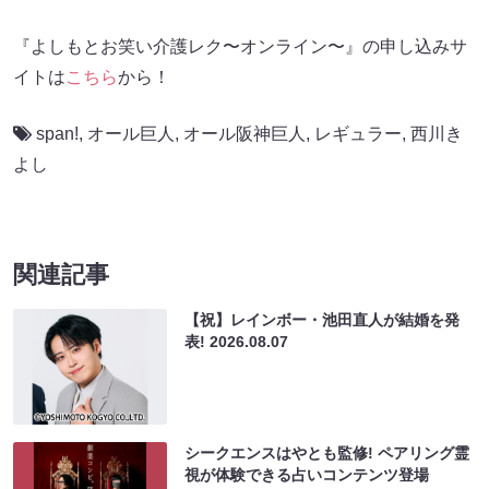
『よしもとお笑い介護レク〜オンライン〜』の申し込みサ
イトは
こちら
から！
span!
,
オール巨人
,
オール阪神巨⼈
,
レギュラー
,
西川き
よし
関連記事
【祝】レインボー・池田直人が結婚を発
表!
2026.08.07
シークエンスはやとも監修! ペアリング霊
視が体験できる占いコンテンツ登場