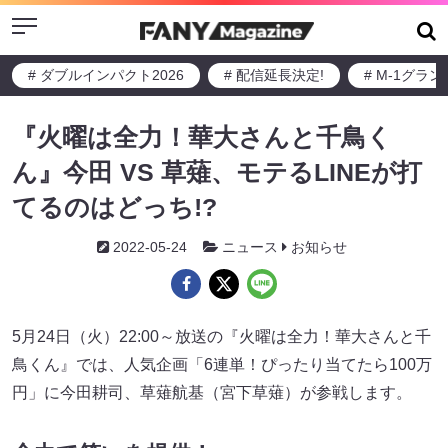
Menu
# ダブルインパクト2026
# 配信延長決定!
# M-1グラ
『火曜は全力！華大さんと千鳥く
ん』今田 VS 草薙、モテるLINEが打
てるのはどっち!?
2022-05-24
ニュース
お知らせ
5月24日（火）22:00～放送の『火曜は全力！華大さんと千
鳥くん』では、人気企画「6連単！ぴったり当てたら100万
円」に今田耕司、草薙航基（宮下草薙）が参戦します。