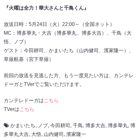
『火曜は全力！華大さんと千鳥くん』
放送日時：5月24日（火）22:00～（全国ネット）
MC：博多華丸・大吉（博多華丸、博多大吉）、千鳥（大
悟、ノブ）
ゲスト：今田耕司、かまいたち（山内健司、濱家隆一）、
草薙航基（宮下草薙）
前回の放送を見逃した方、もう一度見たい方は、カンテレ
ドーガとTVerでご覧いただけます。
カンテレドーガは
こちら
TVerは
こちら
かまいたち
,
ノブ
,
今田耕司
,
千鳥
,
博多大吉
,
博多華丸
,
博
多華丸大吉
,
大悟
,
山内健司
,
濱家隆一