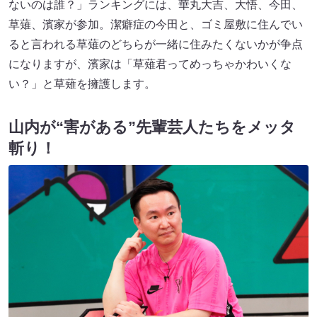
ないのは誰？」ランキングには、華丸大吉、大悟、今田、
草薙、濱家が参加。潔癖症の今田と、ゴミ屋敷に住んでい
ると言われる草薙のどちらが一緒に住みたくないかが争点
になりますが、濱家は「草薙君ってめっちゃかわいくな
い？」と草薙を擁護します。
山内が“害がある”先輩芸人たちをメッタ
斬り！