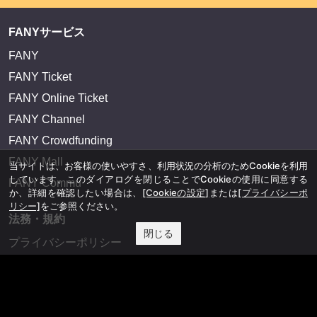
FANYサービス
FANY
FANY Ticket
FANY Online Ticket
FANY Channel
FANY Crowdfunding
FANY Mall
当サイトは、お客様の使いやすさ、利用状況の分析のためCookieを利用
しています。このダイアログを閉じることでCookieの使用に同意する
FANY Commu
か、詳細を確認したい場合は、
[Cookieの設定]
または
[プライバシーポ
リシー]
をご参照ください。
法務・規約
閉じる
プライバシーポリシー
反社会的勢力排除宣言
会社情報