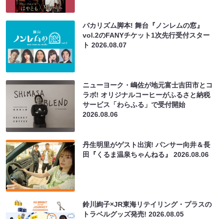
バカリズム脚本! 舞台『ノンレムの窓』
vol.2のFANYチケット1次先行受付スター
ト
2026.08.07
ニューヨーク・嶋佐が地元富士吉田市とコ
ラボ! オリジナルコーヒーがふるさと納税
サービス「わらふる」で受付開始
2026.08.06
丹生明里がゲスト出演! パンサー向井＆長
田『くるま温泉ちゃんねる』
2026.08.06
鈴川絢子×JR東海リテイリング・プラスの
トラベルグッズ発売!
2026.08.05