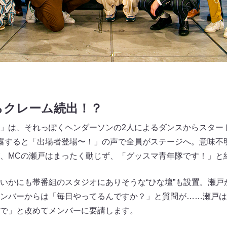
らクレーム続出！？
」は、それっぽくヘンダーソンの2人によるダンスからスター
露すると「出場者登場〜！」の声で全員がステージへ。意味不
、MCの瀬戸はまったく動じず、「グッスマ青年隊です！」と
いかにも帯番組のスタジオにありそうな“ひな壇”も設置。瀬戸
ンバーからは「毎日やってるんですか？」と質問が……瀬戸は
で」と改めてメンバーに要請します。