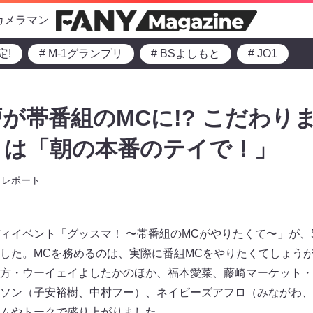
カメラマン
定!
# M-1グランプリ
# BSよしもと
# JO1
が帯番組のMCに!? こだわり
トは「朝の本番のテイで！」
レポート
ィイベント「グッスマ！ 〜帯番組のMCがやりたくて〜」が、
した。MCを務めるのは、実際に番組MCをやりたくてしょう
方・ウーイェイよしたかのほか、福本愛菜、藤崎マーケット・
ソン（子安裕樹、中村フー）、ネイビーズアフロ（みながわ、
ムやトークで盛り上がりました。