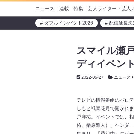
ニュース
連載
特集
芸人ライター・芸人
# ダブルインパクト2026
# 配信延長決
スマイル瀬戸
ディイベン
2022-05-27
ニュース
テレビの情報番組のパロデ
しもと祇園花月で開かれま
戸洋祐。イベントでは、相
佑、桑原雅人）、ヘンダー
集まり、「番組内」のゲー